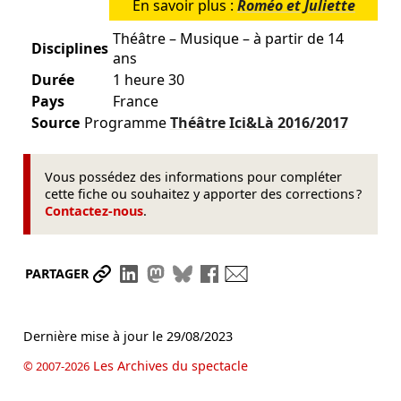
En savoir plus :
Roméo et Juliette
Théâtre – Musique – à partir de 14
Disciplines
ans
Durée
1 heure 30
Pays
France
Source
Programme
Théâtre Ici&Là
2016/2017
Vous possédez des informations pour compléter
cette fiche ou souhaitez y apporter des corrections ?
Contactez-nous
.
Partager le lien
Partager sur LinkedIn
Partager sur Mastodon
Partager sur Bluesky
Partager sur Facebook
Envoyer par mail
PARTAGER
Dernière mise à jour le
29/08/2023
Les Archives du spectacle
© 2007-2026