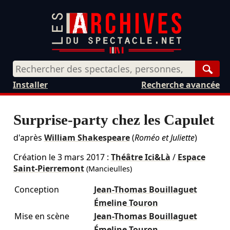
Rech
Installer
Recherche avancée
Surprise-party chez les Capulet
d'après
William Shakespeare
(
Roméo et Juliette
)
Création le
3 mars 2017
:
Théâtre Ici&Là
/
Espace
Saint-Pierremont
(Mancieulles)
Conception
Jean-Thomas Bouillaguet
Émeline Touron
Mise en scène
Jean-Thomas Bouillaguet
Émeline Touron