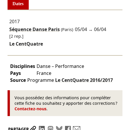
Dates
2017
Séquence Danse Paris
05/04
→
06/04
(Paris)
[2 rep.]
Le CentQuatre
Disciplines
Danse – Performance
Pays
France
Source
Programme
Le CentQuatre
2016/2017
Vous possédez des informations pour compléter
cette fiche ou souhaitez y apporter des corrections ?
Contactez-nous
.
Partager le lien
Partager sur LinkedIn
Partager sur Mastodon
Partager sur Bluesky
Partager sur Facebook
Envoyer par mail
PARTAGER