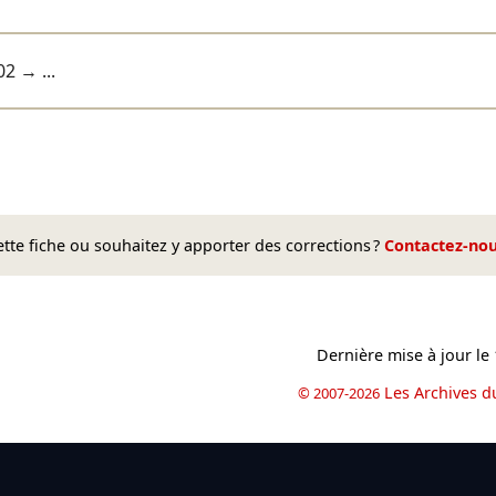
02
→ ...
te fiche ou souhaitez y apporter des corrections ?
Contactez-no
Dernière mise à jour le
Les Archives d
© 2007-2026
book
il