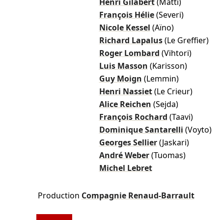
Henri Gilabert
(Matti)
François Hélie
(Severi)
Nicole Kessel
(Aïno)
Richard Lapalus
(Le Greffier)
Roger Lombard
(Vihtori)
Luis Masson
(Karisson)
Guy Moign
(Lemmin)
Henri Nassiet
(Le Crieur)
Alice Reichen
(Sejda)
François Rochard
(Taavi)
Dominique Santarelli
(Voyto)
Georges Sellier
(Jaskari)
André Weber
(Tuomas)
Michel Lebret
Production
Compagnie Renaud-Barrault