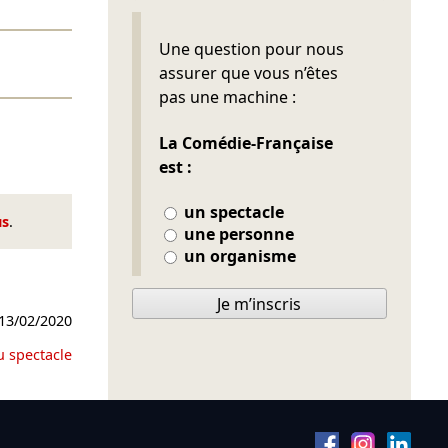
Ne pas remplir
Une question pour nous
assurer que vous n’êtes
pas une machine :
La Comédie-Française
est :
un spectacle
us
.
une personne
un organisme
Je m’inscris
13/02/2020
u spectacle