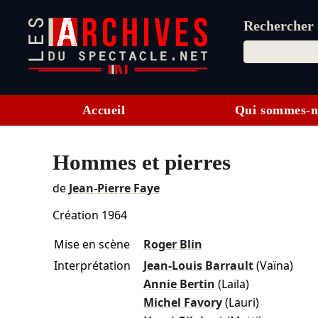
Rechercher d
Accueil
Qui sommes-n
Hommes et pierres
de
Jean-Pierre Faye
Création 1964
Mise en scène
Roger Blin
Interprétation
Jean-Louis Barrault
(Vaïna)
Annie Bertin
(Laïla)
Michel Favory
(Lauri)