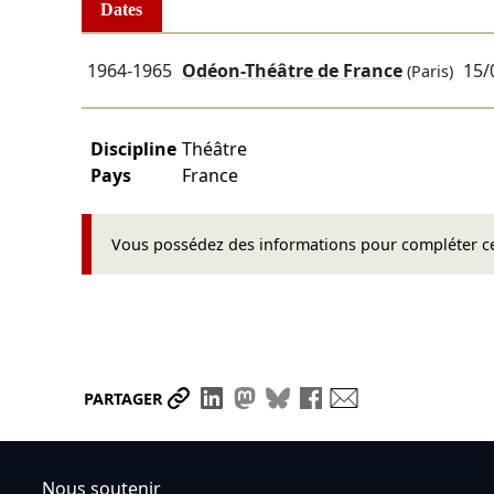
Dates
1964-1965
Odéon-Théâtre de France
15/
(Paris)
Discipline
Théâtre
Pays
France
Vous possédez des informations pour compléter cet
Partager le lien
Partager sur LinkedIn
Partager sur Mastodon
Partager sur Bluesky
Partager sur Face
Envoyer par ma
PARTAGER
Nous soutenir