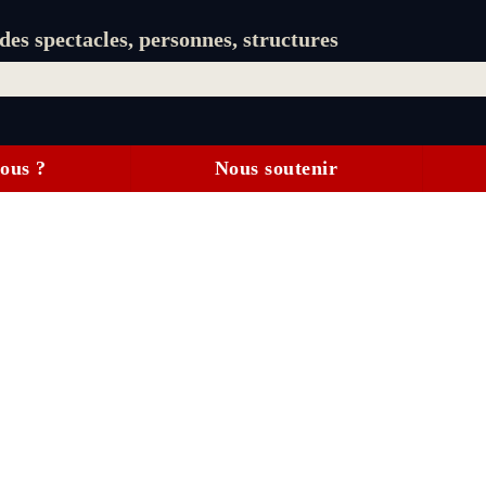
es spectacles, personnes, structures
ous ?
Nous soutenir