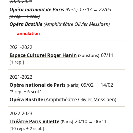
2020-2021
Opéra national de Paris
17/03
→
22/03
(Paris)
[3 rep. + 6 scol.]
Opéra Bastille
(Amphithéâtre Olivier Messiaen)
annulation
2021-2022
Espace Culturel Roger Hanin
07/11
(Soustons)
[1 rep.]
2021-2022
Opéra national de Paris
09/02
→
14/02
(Paris)
[3 rep. + 6 scol.]
Opéra Bastille
(Amphithéâtre Olivier Messiaen)
2022-2023
Théâtre Paris-Villette
20/10
→
06/11
(Paris)
[10 rep. + 2 scol.]