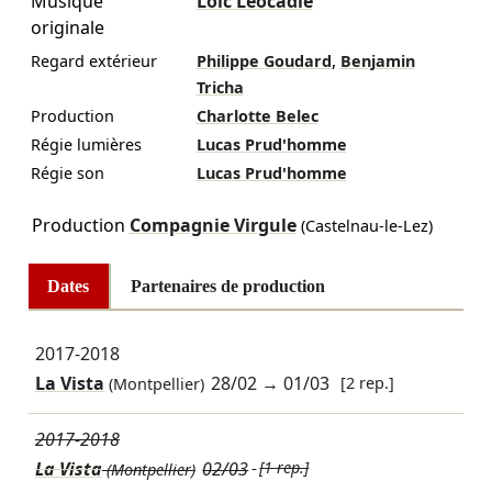
Musique
Loïc Léocadie
originale
,
Regard extérieur
Philippe Goudard
Benjamin
Tricha
Production
Charlotte Belec
Régie lumières
Lucas Prud'homme
Régie son
Lucas Prud'homme
Production
Compagnie Virgule
(Castelnau-le-Lez)
Dates
Partenaires de production
2017-2018
La Vista
28/02
→
01/03
[2 rep.]
(Montpellier)
2017-2018
La Vista
02/03
[1 rep.]
(Montpellier)