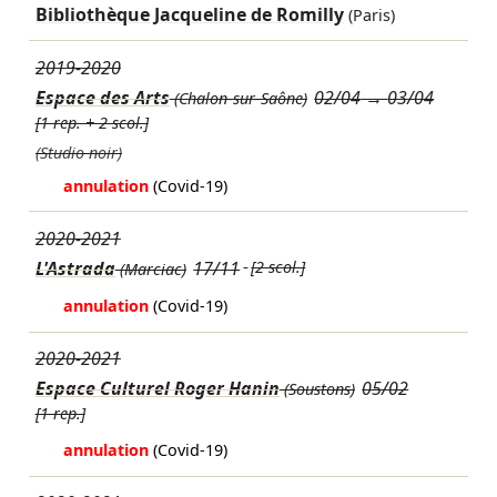
Bibliothèque Jacqueline de Romilly
(Paris)
2019-2020
Espace des Arts
02/04
→
03/04
(Chalon-sur-Saône)
[1 rep. + 2 scol.]
(Studio noir)
annulation
(Covid-19)
2020-2021
L'Astrada
17/11
[2 scol.]
(Marciac)
annulation
(Covid-19)
2020-2021
Espace Culturel Roger Hanin
05/02
(Soustons)
[1 rep.]
annulation
(Covid-19)