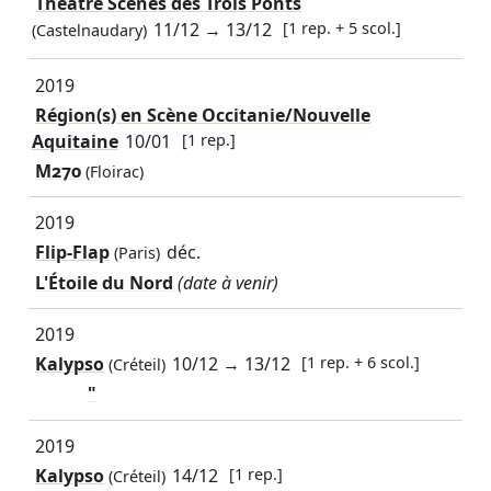
Théâtre Scènes des Trois Ponts
11/12
→
13/12
[1 rep. + 5 scol.]
(Castelnaudary)
2019
Région(s) en Scène Occitanie/Nouvelle
Aquitaine
10/01
[1 rep.]
M270
(Floirac)
2019
Flip-Flap
déc.
(Paris)
L'Étoile du Nord
(date à venir)
2019
Kalypso
10/12
→
13/12
[1 rep. + 6 scol.]
(Créteil)
"
2019
Kalypso
14/12
[1 rep.]
(Créteil)