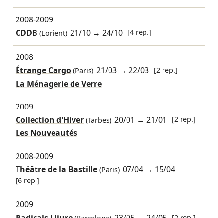
2008-2009
CDDB
21/10
→
24/10
[4 rep.]
(Lorient)
2008
Étrange Cargo
21/03
→
22/03
[2 rep.]
(Paris)
La Ménagerie de Verre
2009
Collection d'Hiver
20/01
→
21/01
[2 rep.]
(Tarbes)
Les Nouveautés
2008-2009
Théâtre de la Bastille
07/04
→
15/04
(Paris)
[6 rep.]
2009
Radicals Lliure
23/05
→
24/05
[2 rep.]