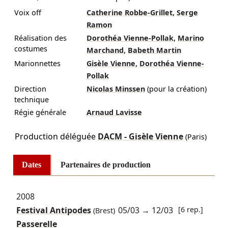
,
Voix off
Catherine Robbe-Grillet
Serge
Ramon
,
Réalisation des
Dorothéa Vienne-Pollak
Marino
costumes
,
Marchand
Babeth Martin
,
Marionnettes
Gisèle Vienne
Dorothéa Vienne-
Pollak
Direction
Nicolas Minssen
(pour la création)
technique
Régie générale
Arnaud Lavisse
Production déléguée
DACM - Gisèle Vienne
(Paris)
Dates
Partenaires de production
2008
Festival Antipodes
05/03
→
12/03
[6 rep.]
(Brest)
Passerelle