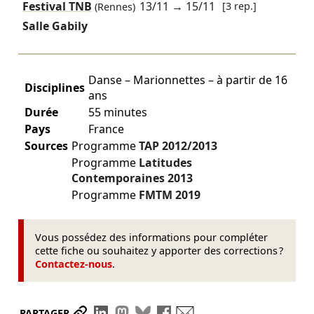
Festival TNB
13/11
→
15/11
[3 rep.]
(Rennes)
Salle Gabily
Danse – Marionnettes – à partir de 16
Disciplines
ans
Durée
55 minutes
Pays
France
Sources
Programme
TAP
2012/2013
Programme
Latitudes
Contemporaines
2013
Programme
FMTM
2019
Vous possédez des informations pour compléter
cette fiche ou souhaitez y apporter des corrections ?
Contactez-nous
.
Partager le lien
Partager sur LinkedIn
Partager sur Mastodon
Partager sur Bluesky
Partager sur Facebook
Envoyer par mail
PARTAGER