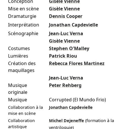
Conception
Gisèle Vienne
Mise en scène
Gisèle Vienne
Dramaturgie
Dennis Cooper
Interprétation
Jonathan Capdevielle
Scénographie
Jean-Luc Verna
Gisèle Vienne
Costumes
Stephen O'Malley
Lumières
Patrick Riou
Création des
Rebecca Flores Martinez
maquillages
Jean-Luc Verna
Musique
Peter Rehberg
originale
Musique
Corrupted (El Mundo Frio)
Collaboration à la
Jonathan Capdevielle
mise en scène
Collaboration
Michel Dejeneffe
(formation à la
artistique
ventriloquie)