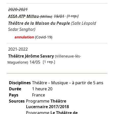
2020-2021
ASSA-ATP Millau
19/01
[1 rep.]
(Millau)
Théâtre de la Maison du Peuple
(Salle Léopold
Sedar Senghor)
annulation
(Covid-19)
2021-2022
Théâtre Jérôme Savary
(Villeneuve-lès-
14/05
[1 rep.]
Maguelone)
Disciplines
Théâtre – Musique – à partir de 5 ans
Durée
1 heure 20
Pays
France
Sources
Programme
Théâtre
Lucernaire
2017/2018
Programme
Le Théâtre de