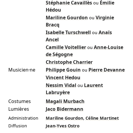
Stéphanie Cavaillès
Émilie
ou
Hédou
Mariline Gourdon
Virginie
ou
Bracq
Isabelle Turschwell
Anaïs
ou
Ancel
Camille Voitellier
Anne-Louise
ou
de Ségogne
Christophe Charrier
Musicien·ne
Philippe Gouin
Pierre Devanne
ou
Vincent Hedou
Nessim Vidal
Laurent
ou
Labruyère
Costumes
Magali Murbach
Lumières
Jaco Bidermann
,
Administration
Mariline Gourdon
Céline Martinet
Diffusion
Jean-Yves Ostro