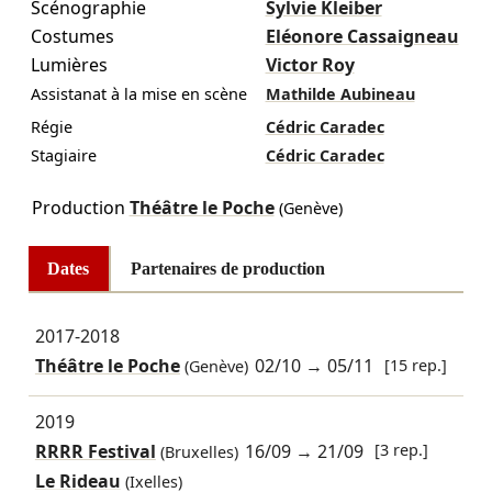
Scénographie
Sylvie Kleiber
Costumes
Eléonore Cassaigneau
Lumières
Victor Roy
Assistanat à la mise en scène
Mathilde Aubineau
Régie
Cédric Caradec
Stagiaire
Cédric Caradec
Production
Théâtre le Poche
(Genève)
Dates
Partenaires de production
2017-2018
Théâtre le Poche
02/10
→
05/11
[15 rep.]
(Genève)
2019
RRRR Festival
16/09
→
21/09
[3 rep.]
(Bruxelles)
Le Rideau
(Ixelles)