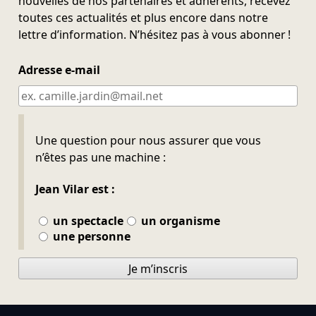
nouvelles de nos partenaires et adhérents, recevez
toutes ces actualités et plus encore dans notre
lettre d’information. N’hésitez pas à vous abonner !
Adresse e-mail
Ne pas remplir
Une question pour nous assurer que vous
n’êtes pas une machine :
Jean Vilar est :
un spectacle
un organisme
une personne
Je m’inscris