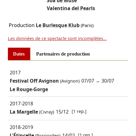
Soa de Muse
Valentina del Pearls
Production
Le Burlesque Klub
(Paris)
Les données de ce spectacle sont incomplètes...
Dates
Partenaires de production
2017
Festival Off Avignon
07/07
→
30/07
(Avignon)
Le Rouge-Gorge
2017-2018
La Margelle
15/12
[1 rep.]
(Civray)
2018-2019
L'Étincelle
14/02
[1 rep.]
(Rosporden)