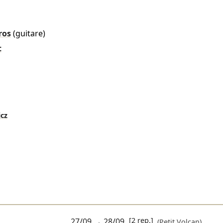
ros
(guitare)
t
cz
[2 rep.]
27/09
→
28/09
(Petit Volcan)