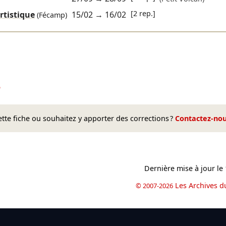
[2 rep.]
rtistique
15/02
→
16/02
(Fécamp)
5
te fiche ou souhaitez y apporter des corrections ?
Contactez-no
Dernière mise à jour le
Les Archives d
© 2007-2026
book
il