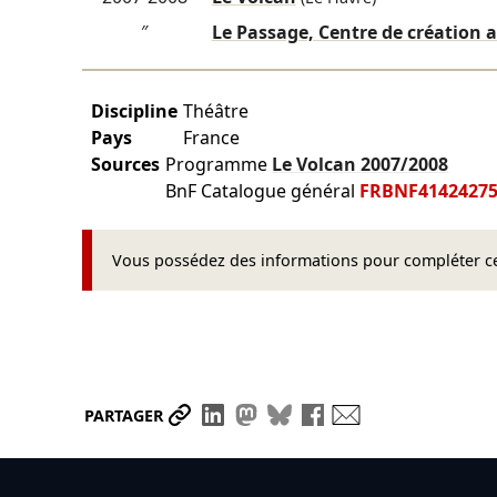
″
Le Passage, Centre de création a
Discipline
Théâtre
Pays
France
Sources
Programme
Le Volcan
2007/2008
BnF Catalogue général
FRBNF4142427
Vous possédez des informations pour compléter cet
Partager le lien
Partager sur LinkedIn
Partager sur Mastodon
Partager sur Bluesky
Partager sur Face
Envoyer par ma
PARTAGER