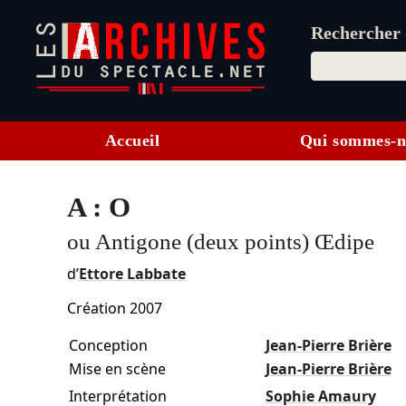
Rechercher d
Accueil
Qui sommes-n
A : O
ou Antigone (deux points) Œdipe
d’
Ettore Labbate
Création 2007
Conception
Jean-Pierre Brière
Mise en scène
Jean-Pierre Brière
Interprétation
Sophie Amaury