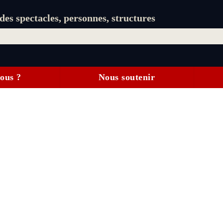
es spectacles, personnes, structures
ous ?
Nous soutenir