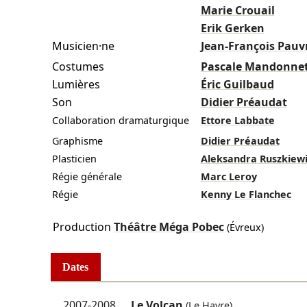
Marie Crouail
Erik Gerken
Musicien·ne
Jean-François Pauv
Costumes
Pascale Mandonne
Lumières
Éric Guilbaud
Son
Didier Préaudat
Collaboration dramaturgique
Ettore Labbate
Graphisme
Didier Préaudat
Plasticien
Aleksandra Ruszkiewi
Régie générale
Marc Leroy
Régie
Kenny Le Flanchec
Production
Théâtre Méga Pobec
(Évreux)
Dates
2007-2008
Le Volcan
(Le Havre)