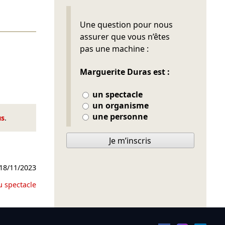
Ne pas remplir
Une question pour nous
assurer que vous n’êtes
pas une machine :
Marguerite Duras est :
un spectacle
un organisme
une personne
us
.
Je m’inscris
18/11/2023
u spectacle