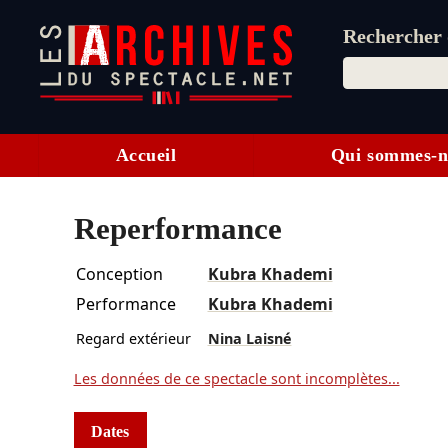
Rechercher d
Accueil
Qui sommes-n
Reperformance
Conception
Kubra Khademi
Performance
Kubra Khademi
Regard extérieur
Nina Laisné
Les données de ce spectacle sont incomplètes...
Dates