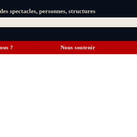
es spectacles, personnes, structures
ous ?
Nous soutenir