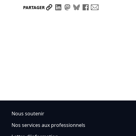
Partager le lien
Partager sur LinkedIn
Partager sur Mastodon
Partager sur Bluesky
Partager sur Face
Envoyer par ma
PARTAGER
Nous soutenir
Nos services aux professionnels