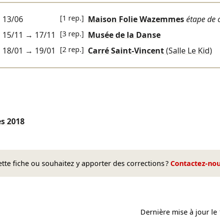
[1 rep.]
13/06
Maison Folie Wazemmes
étape de 
[3 rep.]
15/11
→
17/11
Musée de la Danse
[2 rep.]
18/01
→
19/01
Carré Saint-Vincent
(Salle Le Kid)
es
2018
te fiche ou souhaitez y apporter des corrections ?
Contactez-no
Dernière mise à jour le