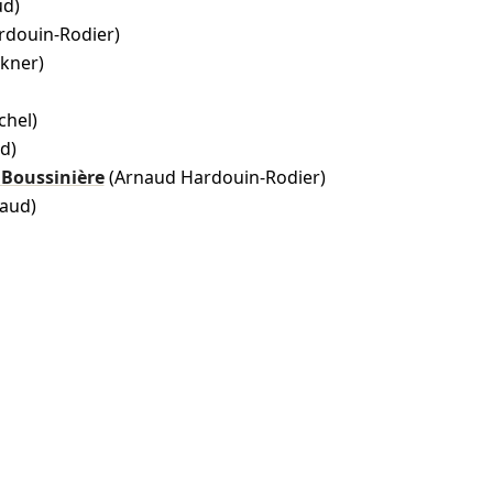
ud)
rdouin-Rodier)
ekner)
chel)
d)
Boussinière
(Arnaud Hardouin-Rodier)
aud)