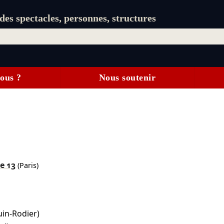
es spectacles, personnes, structures
ous ?
Nous soutenir
e 13
(Paris)
in-Rodier)