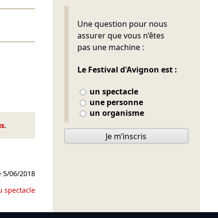
Ne pas remplir
Une question pour nous
assurer que vous n’êtes
pas une machine :
Le Festival d'Avignon est :
un spectacle
une personne
un organisme
us
.
Je m’inscris
e
5/06/2018
u spectacle