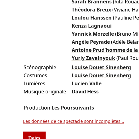
Sarah Brannens
(Rita Roua
Théodora Breux
(Viviane Ha
Loulou Hanssen
(Pauline P
Kenza Lagnaoui
Yannick Morzelle
(Bruno Mi
Angèle Peyrade
(Adèle Bêlar
Antoine Prud'homme de la 
Yuriy Zavalnyouk
(Paul Rou
Scénographie
Louise Douet-Sinenberg
Costumes
Louise Douet-Sinenberg
Lumières
Lucien Valle
Musique originale
David Hess
Production
Les Poursuivants
Les données de ce spectacle sont incomplètes...
Dates