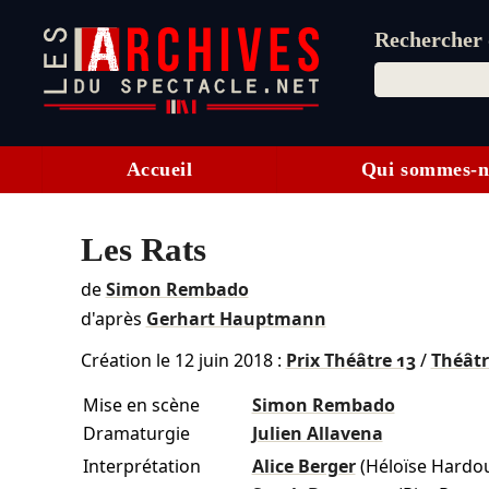
Rechercher d
Accueil
Qui sommes-n
Les Rats
de
Simon Rembado
d'après
Gerhart Hauptmann
Création le
12 juin 2018
:
Prix Théâtre 13
/
Théâtr
Mise en scène
Simon Rembado
Dramaturgie
Julien Allavena
Interprétation
Alice Berger
(Héloïse Hardou