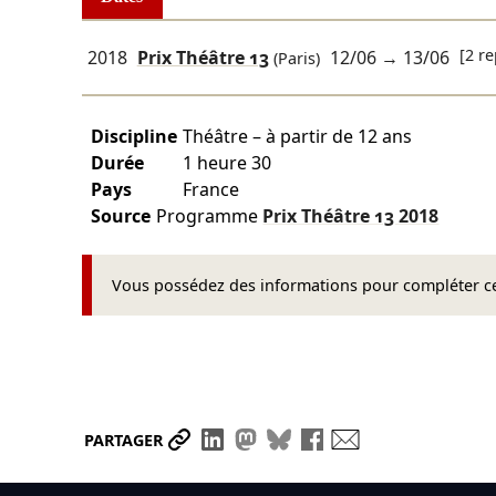
[2 re
2018
Prix Théâtre 13
12/06
→
13/06
(Paris)
Discipline
Théâtre – à partir de 12 ans
Durée
1 heure 30
Pays
France
Source
Programme
Prix Théâtre 13
2018
Vous possédez des informations pour compléter cet
Partager le lien
Partager sur LinkedIn
Partager sur Mastodon
Partager sur Bluesky
Partager sur Face
Envoyer par ma
PARTAGER