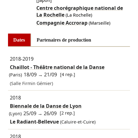
[Japon]
Centre chorégraphique national de
La Rochelle
(La Rochelle)
Compagnie Accrorap
(Marseille)
Dates
Partenaires de production
2018-2019
Chaillot - Théâtre national de la Danse
18/09
→
21/09
[4 rep.]
(Paris)
(Salle Firmin Gémier)
2018
Biennale de la Danse de Lyon
25/09
→
26/09
[2 rep.]
(Lyon)
Le Radiant-Bellevue
(Caluire-et-Cuire)
2018