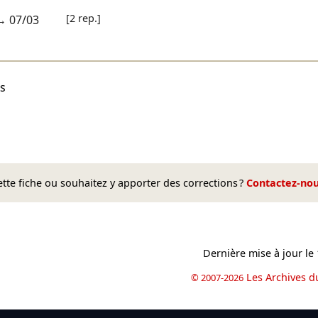
[2 rep.]
→
07/03
ns
te fiche ou souhaitez y apporter des corrections ?
Contactez-no
Dernière mise à jour le
Les Archives d
© 2007-2026
book
il