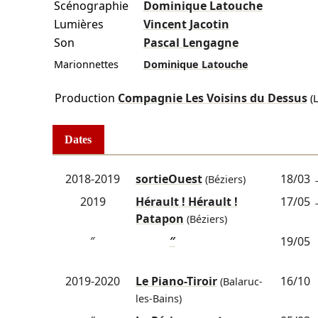
Scénographie
Dominique Latouche
Lumières
Vincent Jacotin
Son
Pascal Lengagne
Marionnettes
Dominique Latouche
Production
Compagnie Les Voisins du Dessus
(L
Dates
2018-2019
sortieOuest
18/03
(Béziers)
2019
Hérault ! Hérault !
17/05
Patapon
(Béziers)
″
″
19/05
2019-2020
Le Piano-Tiroir
16/10
(Balaruc-
les-Bains)