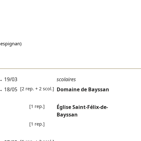
espignan)
→
19/03
scolaires
[2 rep. + 2 scol.]
→
18/05
Domaine de Bayssan
[1 rep.]
Église Saint-Félix-de-
Bayssan
[1 rep.]