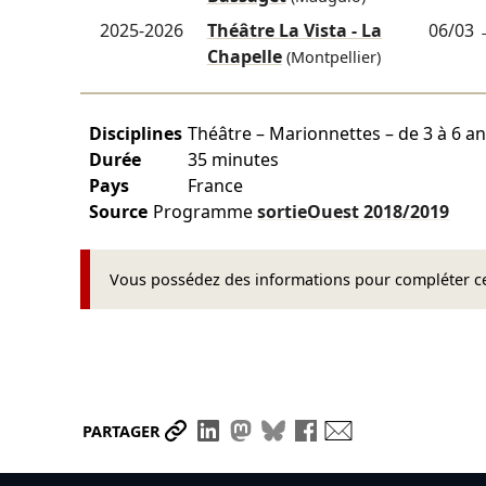
2025-2026
Théâtre La Vista - La
06/03
Chapelle
(Montpellier)
Disciplines
Théâtre – Marionnettes – de 3 à 6 a
Durée
35 minutes
Pays
France
Source
Programme
sortieOuest
2018/2019
Vous possédez des informations pour compléter cet
Partager le lien
Partager sur LinkedIn
Partager sur Mastodon
Partager sur Bluesky
Partager sur Face
Envoyer par ma
PARTAGER