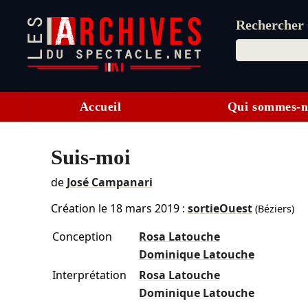
Rechercher d
Accueil
Qui sommes-n
Suis-moi
de
José Campanari
Création le
18 mars 2019
:
sortieOuest
(Béziers)
Conception
Rosa Latouche
Dominique Latouche
Interprétation
Rosa Latouche
Dominique Latouche