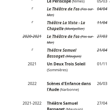
″
Le Périscope
05/03
(Nîmes)
″
Le Théâtre de Fos
04/04
(Fos-sur-
Mer)
″
Théâtre La Vista - La
11/04
Chapelle
(Montpellier)
2020-2021
Le Théâtre de Fos
27/03
(Fos-sur-
Mer)
″
Théâtre Samuel
21/04
Bassaget
(Mauguio)
2021
Un Deux Trois Soleil
01/11
(Sommières)
2022
Scènes d'Enfance dans
26/03
l'Aude
(Narbonne)
2021-2022
Théâtre Samuel
27/04
Bassaget
(Mauguio)