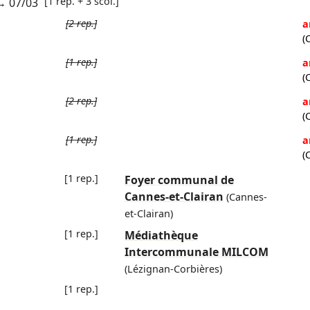
[1 rep. + 3 scol.]
→
07/03
[2 rep.]
a
(
[1 rep.]
a
(
[2 rep.]
a
(
[1 rep.]
a
(
[1 rep.]
Foyer communal de
Cannes-et-Clairan
(Cannes-
et-Clairan)
[1 rep.]
Médiathèque
Intercommunale MILCOM
(Lézignan-Corbières)
[1 rep.]