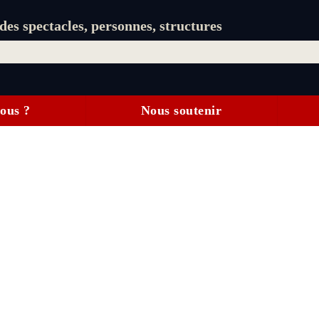
es spectacles, personnes, structures
ous ?
Nous soutenir