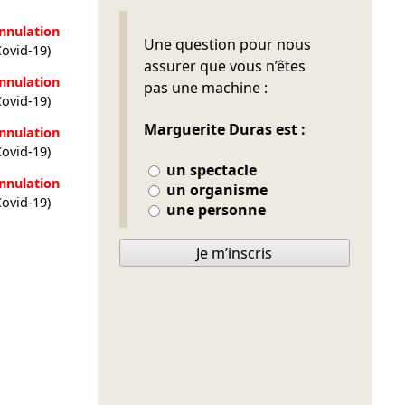
nnulation
Ne pas remplir
Une question pour nous
Covid-19)
assurer que vous n’êtes
nnulation
pas une machine :
Covid-19)
Marguerite Duras est :
nnulation
Covid-19)
un spectacle
nnulation
un organisme
Covid-19)
une personne
Je m’inscris