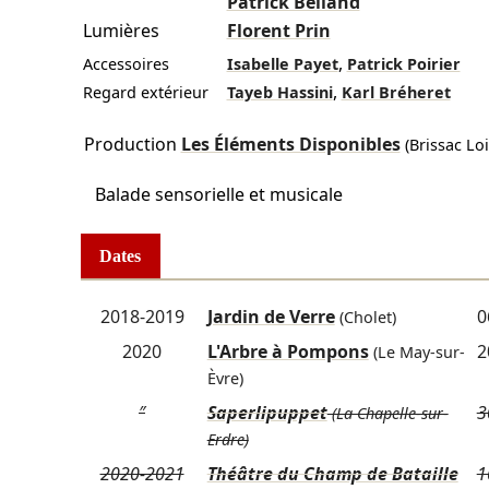
Patrick Belland
Lumières
Florent Prin
,
Accessoires
Isabelle Payet
Patrick Poirier
,
Regard extérieur
Tayeb Hassini
Karl Bréheret
Production
Les Éléments Disponibles
(Brissac Lo
Balade sensorielle et musicale
Dates
2018-2019
Jardin de Verre
0
(Cholet)
2020
L'Arbre à Pompons
2
(Le May-sur-
Èvre)
″
Saperlipuppet
3
(La Chapelle-sur-
Erdre)
2020-2021
Théâtre du Champ de Bataille
1