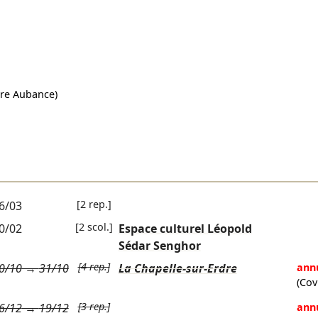
ire Aubance)
[2 rep.]
6/03
[2 scol.]
0/02
Espace culturel Léopold
Sédar Senghor
[4 rep.]
0/10
→
31/10
La Chapelle-sur-Erdre
ann
(Cov
[3 rep.]
6/12
→
19/12
ann