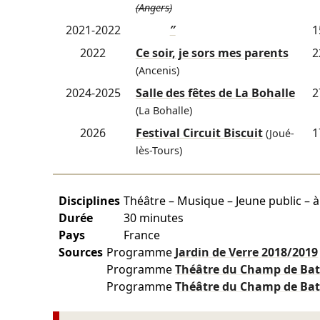
(Angers)
2021-2022
″
1
2022
Ce soir, je sors mes parents
2
(Ancenis)
2024-2025
Salle des fêtes de La Bohalle
2
(La Bohalle)
2026
Festival Circuit Biscuit
1
(Joué-
lès-Tours)
Disciplines
Théâtre – Musique – Jeune public – à
Durée
30 minutes
Pays
France
Sources
Programme
Jardin de Verre
2018/2019
Programme
Théâtre du Champ de Bat
Programme
Théâtre du Champ de Bat