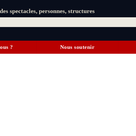
es spectacles, personnes, structures
ous ?
Nous soutenir