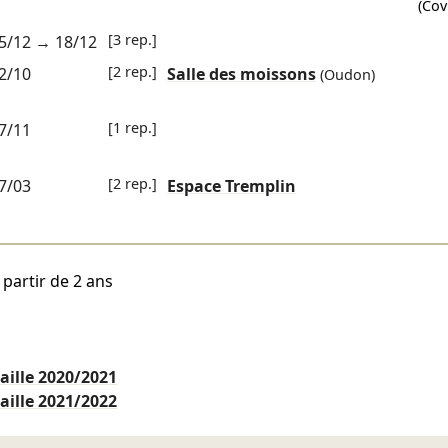
(Cov
[3 rep.]
5/12
→
18/12
[2 rep.]
2/10
Salle des moissons
(Oudon)
[1 rep.]
7/11
[2 rep.]
7/03
Espace Tremplin
 partir de 2 ans
aille
2020/2021
aille
2021/2022