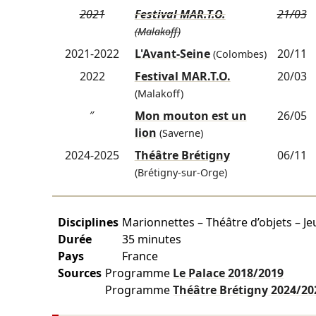
2021
Festival MAR.T.O.
21/03
(Malakoff)
2021-2022
L'Avant-Seine
20/11
(Colombes)
2022
Festival MAR.T.O.
20/03
(Malakoff)
″
Mon mouton est un
26/05
lion
(Saverne)
2024-2025
Théâtre Brétigny
06/11
(Brétigny-sur-Orge)
Disciplines
Marionnettes – Théâtre d’objets – Je
Durée
35 minutes
Pays
France
Sources
Programme
Le Palace
2018/2019
Programme
Théâtre Brétigny
2024/20