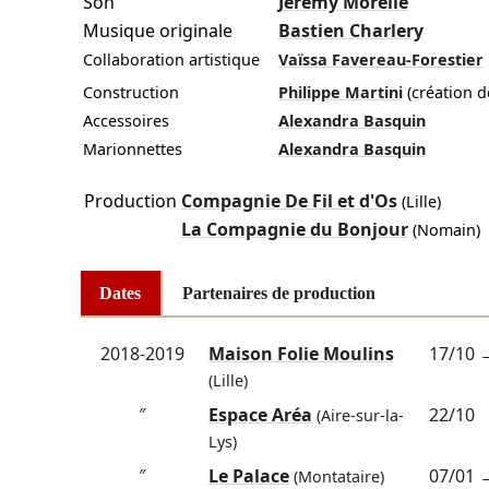
Son
Jérémy Morelle
Musique originale
Bastien Charlery
Collaboration artistique
Vaïssa Favereau-Forestier
Construction
Philippe Martini
(création de
Accessoires
Alexandra Basquin
Marionnettes
Alexandra Basquin
Production
Compagnie De Fil et d'Os
(Lille)
La Compagnie du Bonjour
(Nomain)
Dates
Partenaires de production
2018-2019
Maison Folie Moulins
17/10
(Lille)
″
Espace Aréa
22/10
(Aire-sur-la-
Lys)
″
Le Palace
07/01
(Montataire)