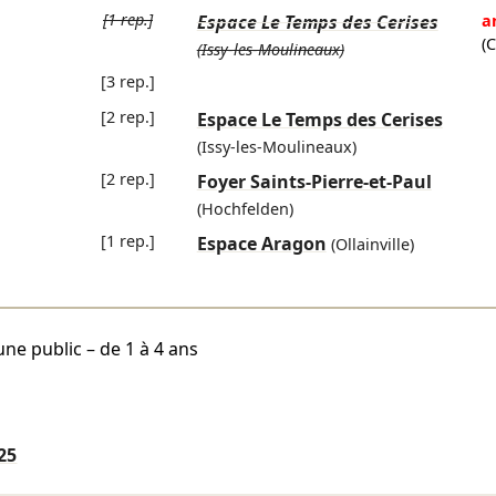
[1 rep.]
Espace Le Temps des Cerises
a
(
(Issy-les-Moulineaux)
[3 rep.]
[2 rep.]
Espace Le Temps des Cerises
(Issy-les-Moulineaux)
[2 rep.]
Foyer Saints-Pierre-et-Paul
(Hochfelden)
[1 rep.]
Espace Aragon
(Ollainville)
une public – de 1 à 4 ans
25