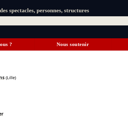
es spectacles, personnes, structures
ous ?
Nous soutenir
ns
(Lille)
er