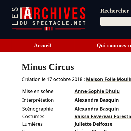
Rechercher d
Accueil
Qui sommes-n
Minus Circus
Création le
17 octobre 2018
:
Maison Folie Mouli
Mise en scène
Anne-Sophie Dhulu
Interprétation
Alexandra Basquin
Scénographie
Alexandra Basquin
Costumes
Vaïssa Favereau-Foresti
Lumières
Juliette Delfosse