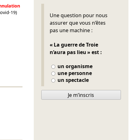
nnulation
Covid-19)
Ne pas remplir
Une question pour nous
assurer que vous n’êtes
pas une machine :
« La guerre de Troie
n’aura pas lieu » est :
un organisme
une personne
un spectacle
Je m’inscris