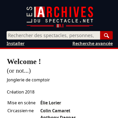
Rech
Installer
Recherche avancée
Welcome !
(or not...)
Jonglerie de comptoir
Création 2018
Mise en scène
Élie Lorier
Circassien·ne
Colin Camaret
Anthony Dagnas