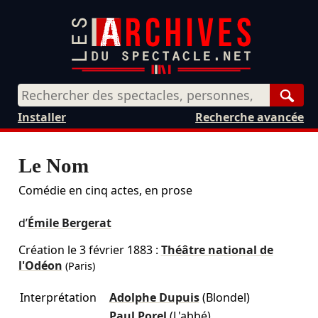
Rech
Installer
Recherche avancée
Le Nom
Comédie en cinq actes, en prose
d’
Émile Bergerat
Création le
3 février 1883
:
Théâtre national de
l'Odéon
(Paris)
Interprétation
Adolphe Dupuis
(Blondel)
Paul Porel
(L'abbé)