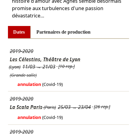
histoire d'amour avec Agnès semble désormais
promise aux turbulences d'une passion
dévastatrice…
Dates
Partenaires de production
2019-2020
Les Célestins, Théâtre de Lyon
11/03
→
21/03
[10 rep.]
(Lyon)
(Grande salle)
annulation
(Covid-19)
2019-2020
La Scala Paris
25/03
→
23/04
[26 rep.]
(Paris)
annulation
(Covid-19)
2019-2020