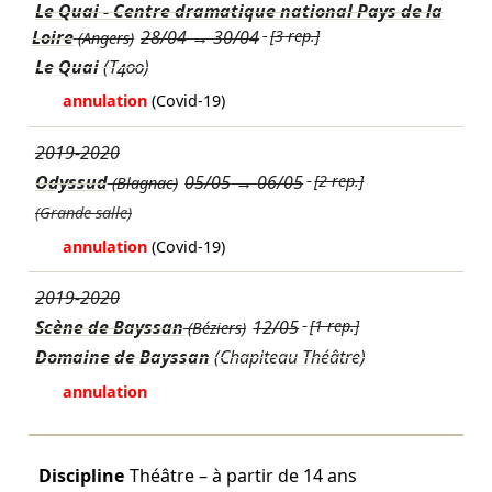
Le Quai - Centre dramatique national Pays de la
Loire
28/04
→
30/04
[3 rep.]
(Angers)
Le Quai
(T400)
annulation
(Covid-19)
2019-2020
Odyssud
05/05
→
06/05
[2 rep.]
(Blagnac)
(Grande salle)
annulation
(Covid-19)
2019-2020
Scène de Bayssan
12/05
[1 rep.]
(Béziers)
Domaine de Bayssan
(Chapiteau Théâtre)
annulation
Discipline
Théâtre – à partir de 14 ans