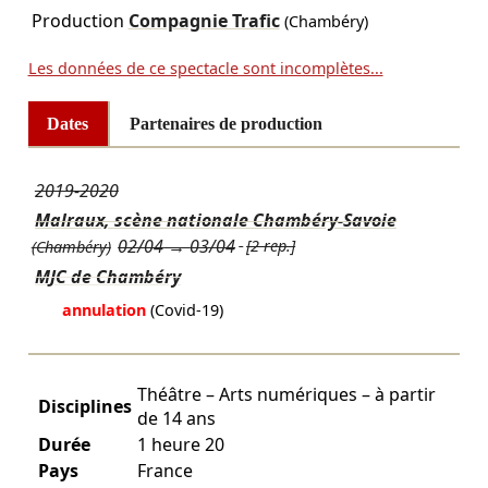
Production
Compagnie Trafic
(Chambéry)
Les données de ce spectacle sont incomplètes...
Dates
Partenaires de production
2019-2020
Malraux, scène nationale Chambéry-Savoie
02/04
→
03/04
[2 rep.]
(Chambéry)
MJC de Chambéry
annulation
(Covid-19)
Théâtre – Arts numériques – à partir
Disciplines
de 14 ans
Durée
1 heure 20
Pays
France