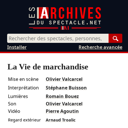
Rech
Installer
Recherche avancée
La Vie de marchandise
Mise en scène
Olivier Valcarcel
Interprétation
Stéphane Buisson
Lumières
Romain Bouez
Son
Olivier Valcarcel
Vidéo
Pierre Agoutin
Regard extérieur
Arnaud Troalic