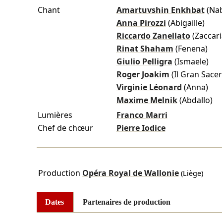
Chant
Amartuvshin Enkhbat
(Na
Anna Pirozzi
(Abigaille)
Riccardo Zanellato
(Zaccari
Rinat Shaham
(Fenena)
Giulio Pelligra
(Ismaele)
Roger Joakim
(Il Gran Sace
Virginie Léonard
(Anna)
Maxime Melnik
(Abdallo)
Lumières
Franco Marri
Chef de chœur
Pierre Iodice
Production
Opéra Royal de Wallonie
(Liège)
Dates
Partenaires de production