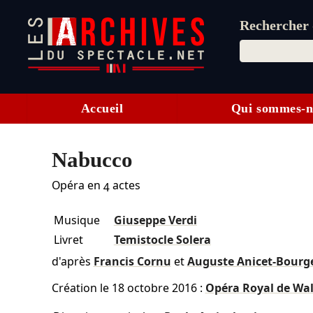
Rechercher d
Accueil
Qui sommes-n
Nabucco
Opéra en 4 actes
Musique
Giuseppe Verdi
Livret
Temistocle Solera
d'après
Francis Cornu
et
Auguste Anicet-Bourg
Création le
18 octobre 2016
:
Opéra Royal de Wal