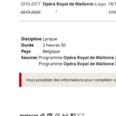
2016-2017
Opéra Royal de Wallonie
18/
(Liège)
2019-2020
″
17/
Discipline
Lyrique
Durée
2 heures 50
Pays
Belgique
Sources
Programme
Opéra Royal de Wallonie
Programme
Opéra Royal de Wallonie
Vous possédez des informations pour compléter cet
Partager le lien
Partager sur LinkedIn
Partager sur Mastodon
Partager sur Bluesky
Partager sur Face
Envoyer par ma
PARTAGER