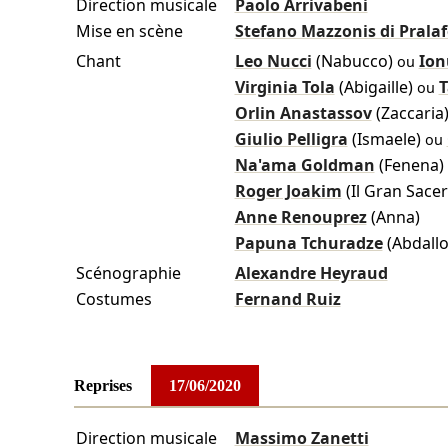
Direction musicale
Paolo Arrivabeni
Mise en scène
Stefano Mazzonis di Pralaf
Chant
Leo Nucci
(Nabucco)
Ion
ou
Virginia Tola
(Abigaille)
T
ou
Orlin Anastassov
(Zaccaria
Giulio Pelligra
(Ismaele)
ou
Na'ama Goldman
(Fenena)
Roger Joakim
(Il Gran Sacer
Anne Renouprez
(Anna)
Papuna Tchuradze
(Abdallo
Scénographie
Alexandre Heyraud
Costumes
Fernand Ruiz
Reprises
17/06/2020
Direction musicale
Massimo Zanetti