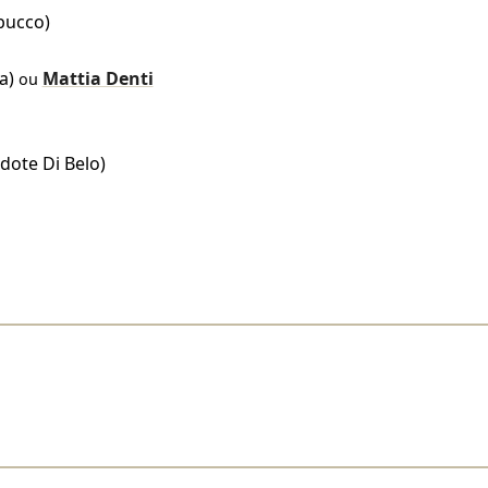
bucco)
a)
Mattia Denti
ou
rdote Di Belo)