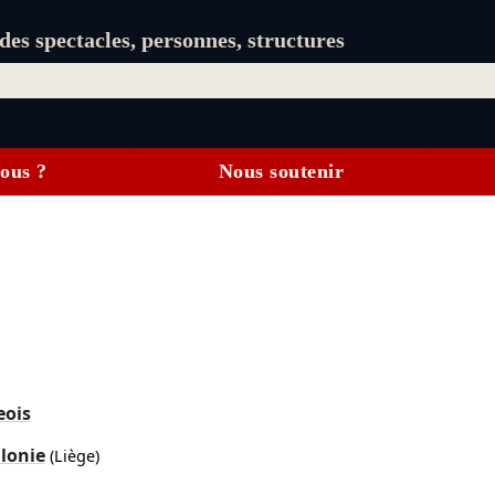
es spectacles, personnes, structures
ous ?
Nous soutenir
eois
lonie
(Liège)