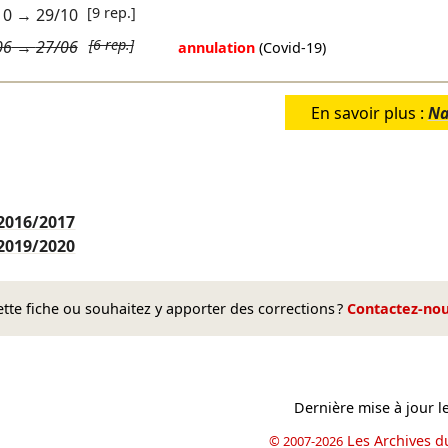
[9 rep.]
10
→
29/10
[6 rep.]
06
→
27/06
annulation
(Covid-19)
En savoir plus :
Na
2016/2017
2019/2020
te fiche ou souhaitez y apporter des corrections ?
Contactez-no
Dernière mise à jour l
Les Archives d
© 2007-2026
book
il