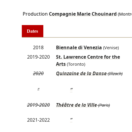
Production
Compagnie Marie Chouinard
(Montré
Dates
2018
Biennale di Venezia
(Venise)
2019-2020
St. Lawrence Centre for the
Arts
(Toronto)
2020
Quinzaine de la Danse
(Illzach)
″
″
2019-2020
Théâtre de la Ville
(Paris)
2021-2022
″