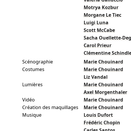
Motrya Kozbur
Morgane Le Tiec
Luigi Luna
Scott McCabe
Sacha Ouellette-Deg
Carol Prieur
Clémentine Schindle
Scénographie
Marie Chouinard
Costumes
Marie Chouinard
Liz Vandal
Lumières
Marie Chouinard
Axel Morgenthaler
Vidéo
Marie Chouinard
Création des maquillages
Marie Chouinard
Musique
Louis Dufort
Frédéric Chopin
Carles Santos