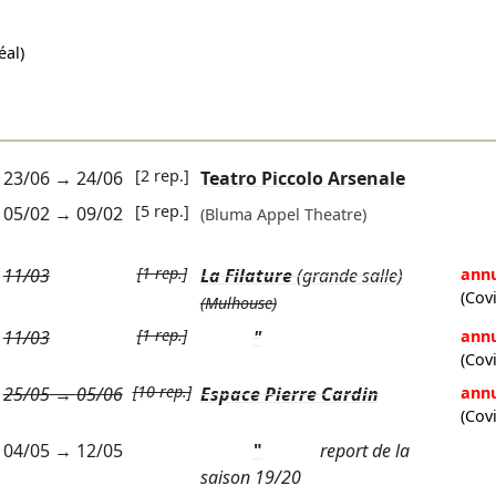
al)
[2 rep.]
23/06
→
24/06
Teatro Piccolo Arsenale
[5 rep.]
05/02
→
09/02
(Bluma Appel Theatre)
[1 rep.]
11/03
La Filature
(grande salle)
annu
(Cov
(Mulhouse)
[1 rep.]
11/03
"
annu
(Cov
[10 rep.]
25/05
→
05/06
Espace Pierre Cardin
annu
(Cov
04/05
→
12/05
"
report de la
saison 19/20