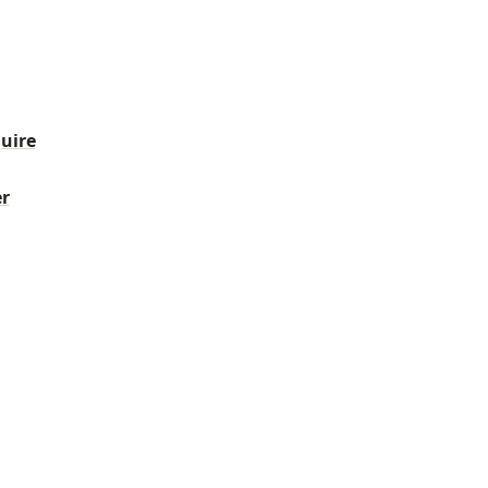
uire
r