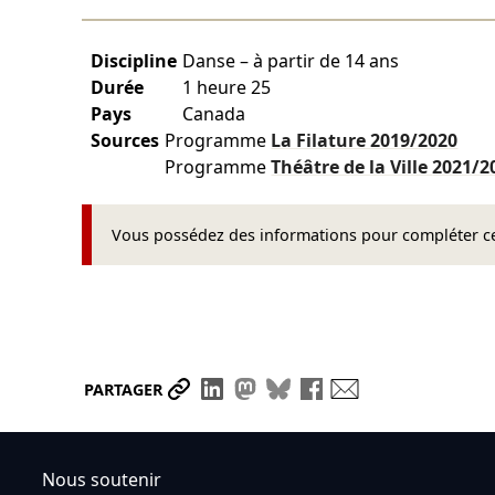
Discipline
Danse – à partir de 14 ans
Durée
1 heure 25
Pays
Canada
Sources
Programme
La Filature
2019/2020
Programme
Théâtre de la Ville
2021/2
Vous possédez des informations pour compléter cet
Partager le lien
Partager sur LinkedIn
Partager sur Mastodon
Partager sur Bluesky
Partager sur Face
Envoyer par ma
PARTAGER
Nous soutenir