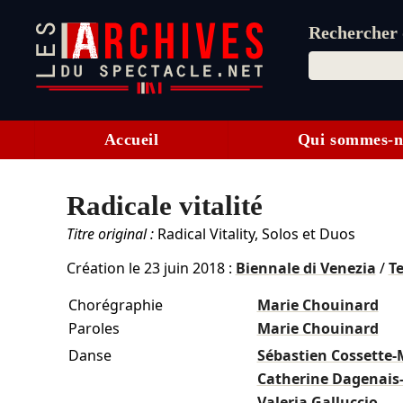
Rechercher d
Accueil
Qui sommes-n
Radicale vitalité
Titre original :
Radical Vitality, Solos et Duos
Création le
23 juin 2018
:
Biennale di Venezia
/
Te
Chorégraphie
Marie Chouinard
Paroles
Marie Chouinard
Danse
Sébastien Cossette-
Catherine Dagenais
Valeria Galluccio