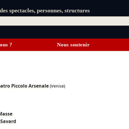
es spectacles, personnes, structures
ous ?
Nous soutenir
atro Piccolo Arsenale
(Venise)
Masse
-Savard