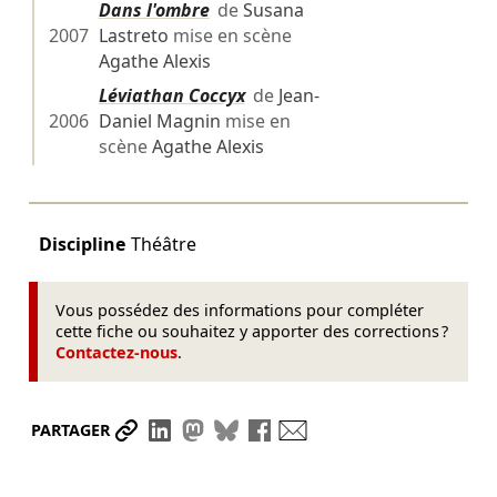
Dans l'ombre
de
Susana
2007
Lastreto
mise en scène
Agathe Alexis
Léviathan Coccyx
de
Jean-
2006
Daniel Magnin
mise en
scène
Agathe Alexis
Discipline
Théâtre
Vous possédez des informations pour compléter
cette fiche ou souhaitez y apporter des corrections ?
Contactez-nous
.
Partager le lien
Partager sur LinkedIn
Partager sur Mastodon
Partager sur Bluesky
Partager sur Facebook
Envoyer par mail
PARTAGER