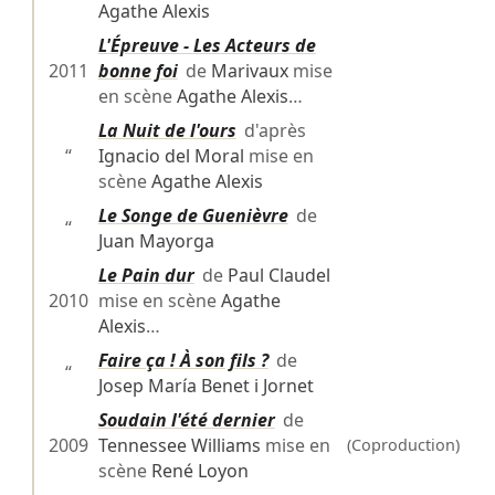
Agathe Alexis
L'Épreuve - Les Acteurs de
2011
bonne foi
de
Marivaux
mise
en scène
Agathe Alexis
…
La Nuit de l'ours
d'après
“
Ignacio del Moral
mise en
scène
Agathe Alexis
Le Songe de Guenièvre
de
“
Juan Mayorga
Le Pain dur
de
Paul Claudel
2010
mise en scène
Agathe
Alexis
…
Faire ça ! À son fils ?
de
“
Josep María Benet i Jornet
Soudain l'été dernier
de
2009
Tennessee Williams
mise en
(Coproduction)
scène
René Loyon