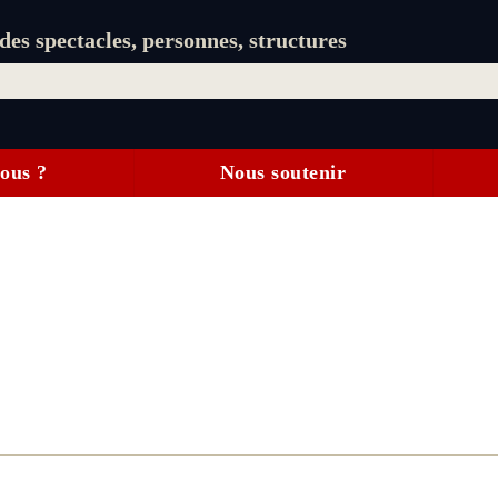
es spectacles, personnes, structures
ous ?
Nous soutenir