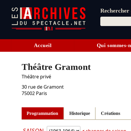
Rechercher d
Accueil
Qui sommes-n
Théâtre Gramont
Théâtre privé
30 rue de Gramont
75002
Paris
Programmation
Historique
Créations
SAISON
changer de saison