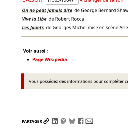
On ne peut jamais dire
de
George Bernard Sha
Vive la Libe
de
Robert Rocca
Les Jouets
de
Georges Michel
mise en scène
Arl
Voir aussi :
Page Wikipédia
Vous possédez des informations pour compléter cet
Partager le lien
Partager sur LinkedIn
Partager sur Mastodon
Partager sur Bluesky
Partager sur Face
Envoyer par ma
PARTAGER