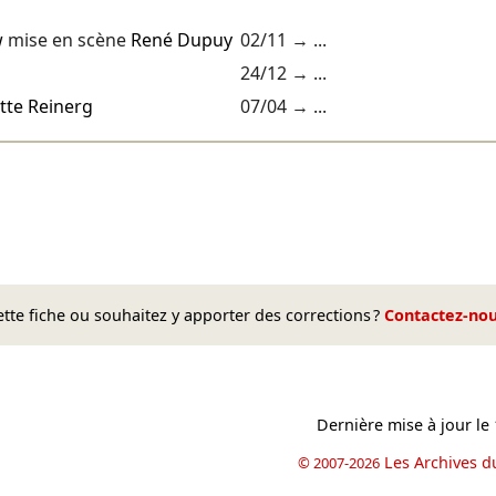
w
mise en scène
René Dupuy
02/11
→ ...
24/12
→ ...
ette Reinerg
07/04
→ ...
te fiche ou souhaitez y apporter des corrections ?
Contactez-no
Dernière mise à jour le
Les Archives d
© 2007-2026
book
il