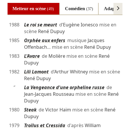
Metteur en scène
Comédien
Adaptateur
(49)
(37)
(
1988
Le roi se meurt
d’
Eugène Ionesco
mise en
scène
René Dupuy
1985
Orphée aux enfers
musique
Jacques
Offenbach
… mise en scène
René Dupuy
1983
L'Avare
de
Molière
mise en scène
René
Dupuy
1982
Lili Lamont
d’
Arthur Whitney
mise en scène
René Dupuy
″
La Vengeance d'une orpheline russe
de
Jean-Jacques Rousseau
mise en scène
René
Dupuy
1980
Steak
de
Victor Haïm
mise en scène
René
Dupuy
1979
Troïlus et Cressida
d'après
William