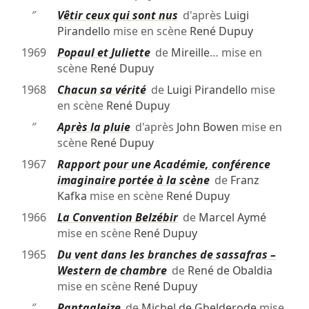
″
Vêtir ceux qui sont nus
d'après
Luigi
Pirandello
mise en scène
René Dupuy
1969
Popaul et Juliette
de
Mireille
… mise en
scène
René Dupuy
1968
Chacun sa vérité
de
Luigi Pirandello
mise
en scène
René Dupuy
″
Après la pluie
d'après
John Bowen
mise en
scène
René Dupuy
1967
Rapport pour une Académie, conférence
imaginaire portée à la scène
de
Franz
Kafka
mise en scène
René Dupuy
1966
La Convention Belzébir
de
Marcel Aymé
mise en scène
René Dupuy
1965
Du vent dans les branches de sassafras –
Western de chambre
de
René de Obaldia
mise en scène
René Dupuy
″
Pantagleize
de
Michel de Ghelderode
mise