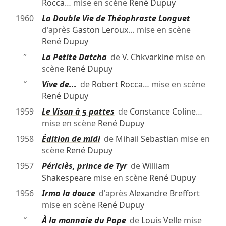
Rocca
… mise en scène
René Dupuy
1960
La Double Vie de Théophraste Longuet
d'après
Gaston Leroux
… mise en scène
René Dupuy
″
La Petite Datcha
de
V. Chkvarkine
mise en
scène
René Dupuy
″
Vive de...
de
Robert Rocca
… mise en scène
René Dupuy
1959
Le Vison à 5 pattes
de
Constance Coline
…
mise en scène
René Dupuy
1958
Édition de midi
de
Mihail Sebastian
mise en
scène
René Dupuy
1957
Périclès, prince de Tyr
de
William
Shakespeare
mise en scène
René Dupuy
1956
Irma la douce
d'après
Alexandre Breffort
mise en scène
René Dupuy
″
À la monnaie du Pape
de
Louis Velle
mise