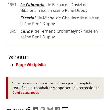
1951
La Calandria
de
Bernardo Dovizi da
Bibbiena
mise en scène
René Dupuy
″
Escurial
de
Michel de Ghelderode
mise en
scène
René Dupuy
1949
Carine
de
Fernand Crommelynck
mise en
scène
René Dupuy
Voir aussi :
Page Wikipédia
Vous possédez des informations pour compléter
cette fiche ou souhaitez y apporter des corrections ?
Contactez-nous
.
Partager le lien
Partager sur LinkedIn
Partager sur Mastodon
Partager sur Bluesky
Partager sur Facebook
Envoyer par mail
PARTAGER