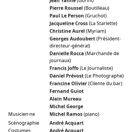
Jean Yanne
(Gorini)
Pierre Roussel
(Boutilleau)
Paul Le Person
(Gruchot)
Jacqueline Cross
(La Starlette)
Christine Aurel
(Myriam)
Georges Audoubert
(Président-
directeur-général)
Danielle Rocca
(Marchande de
journaux)
Francis Joffo
(Le Journaliste)
Daniel Prévost
(Le Photographe)
Francine Olivier
(Cliente du bar)
Fernand Guiot
Alain Mureau
Michel George
Musicien·ne
Michel Ramos
(piano)
Scénographie
André Acquart
Costumes
André Acquart