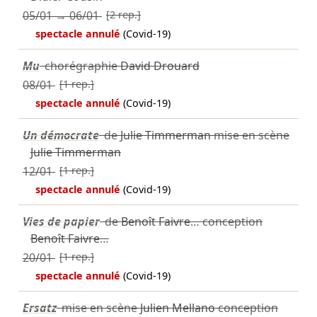
05/01
→
06/01
[2 rep.]
spectacle annulé
(Covid-19)
Mu
chorégraphie
David Drouard
08/01
[1 rep.]
spectacle annulé
(Covid-19)
Un démocrate
de
Julie Timmerman
mise en scène
Julie Timmerman
12/01
[1 rep.]
spectacle annulé
(Covid-19)
Vies de papier
de
Benoît Faivre
… conception
Benoît Faivre
…
20/01
[1 rep.]
spectacle annulé
(Covid-19)
Ersatz
mise en scène
Julien Mellano
conception