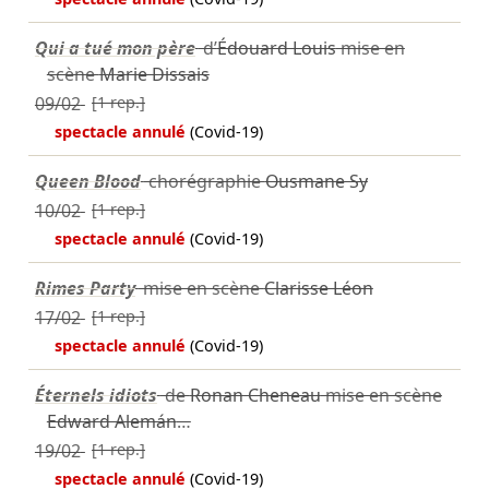
Qui a tué mon père
d’
Édouard Louis
mise en
scène
Marie Dissais
09/02
[1 rep.]
spectacle annulé
(Covid-19)
Queen Blood
chorégraphie
Ousmane Sy
10/02
[1 rep.]
spectacle annulé
(Covid-19)
Rimes Party
mise en scène
Clarisse Léon
17/02
[1 rep.]
spectacle annulé
(Covid-19)
Éternels idiots
de
Ronan Cheneau
mise en scène
Edward Alemán
…
19/02
[1 rep.]
spectacle annulé
(Covid-19)