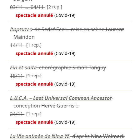
03/11
→
04/11
[2 rep.]
spectacle annulé
(Covid-19)
Ruptures
de
Sedef Ecer
… mise en scène
Laurent
Maindon
14/11
[1 rep.]
spectacle annulé
(Covid-19)
Fin et suite
chorégraphie
Simon Tanguy
18/11
[1 rep.]
spectacle annulé
(Covid-19)
L.U.C.A. – Last Universal Common Ancestor
conception
Hervé Guerrisi
…
24/11
[1 rep.]
spectacle annulé
(Covid-19)
La Vie animée de Nina W.
d'après
Nina Wolmark