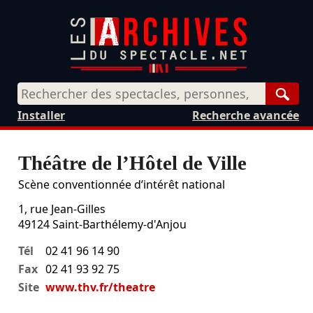
Rech
Installer
Recherche avancée
Théâtre de l’Hôtel de Ville
Scène conventionnée d’intérêt national
1, rue Jean-Gilles
49124
Saint-Barthélemy-d'Anjou
Tél
02 41 96 14 90
Fax
02 41 93 92 75
Site
www.thv.fr/theatre