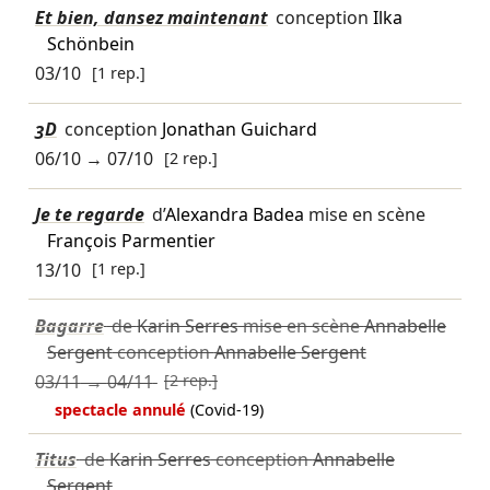
Et bien, dansez maintenant
conception
Ilka
Schönbein
03/10
[1 rep.]
3D
conception
Jonathan Guichard
06/10
→
07/10
[2 rep.]
Je te regarde
d’
Alexandra Badea
mise en scène
François Parmentier
13/10
[1 rep.]
Bagarre
de
Karin Serres
mise en scène
Annabelle
Sergent
conception
Annabelle Sergent
03/11
→
04/11
[2 rep.]
spectacle annulé
(Covid-19)
Titus
de
Karin Serres
conception
Annabelle
Sergent