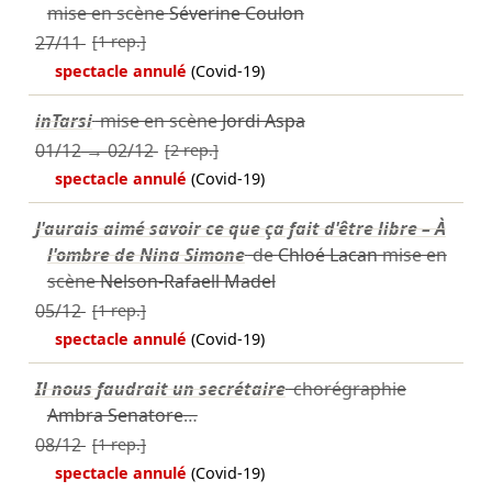
mise en scène
Séverine Coulon
27/11
[1 rep.]
spectacle annulé
(Covid-19)
inTarsi
mise en scène
Jordi Aspa
01/12
→
02/12
[2 rep.]
spectacle annulé
(Covid-19)
J'aurais aimé savoir ce que ça fait d'être libre – À
l'ombre de Nina Simone
de
Chloé Lacan
mise en
scène
Nelson-Rafaell Madel
05/12
[1 rep.]
spectacle annulé
(Covid-19)
Il nous faudrait un secrétaire
chorégraphie
Ambra Senatore
…
08/12
[1 rep.]
spectacle annulé
(Covid-19)