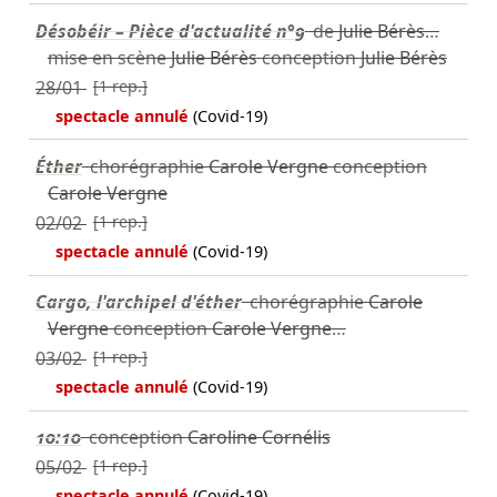
Désobéir – Pièce d'actualité n°9
de
Julie Bérès
…
mise en scène
Julie Bérès
conception
Julie Bérès
28/01
[1 rep.]
spectacle annulé
(Covid-19)
Éther
chorégraphie
Carole Vergne
conception
Carole Vergne
02/02
[1 rep.]
spectacle annulé
(Covid-19)
Cargo, l'archipel d'éther
chorégraphie
Carole
Vergne
conception
Carole Vergne
…
03/02
[1 rep.]
spectacle annulé
(Covid-19)
10:10
conception
Caroline Cornélis
05/02
[1 rep.]
spectacle annulé
(Covid-19)