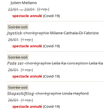
Julien Mellano
22/01
→
23/01
[2 rep.]
spectacle annulé
(Covid-19)
Soirée soli
Joystick
chorégraphie
Milane Cathala-Di Fabrizio
26/01
[1 rep.]
spectacle annulé
(Covid-19)
Soirée soli
Pode ser
chorégraphie
Leïla Ka
conception
Leïla Ka
26/01
[1 rep.]
spectacle annulé
(Covid-19)
Soirée soli
Shapeshifting
chorégraphie
Linda Hayford
26/01
[1 rep.]
spectacle annulé
(Covid-19)