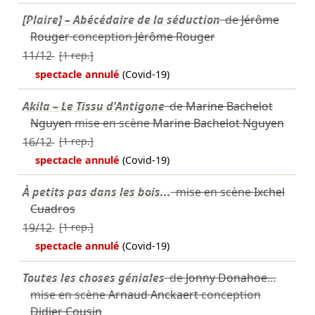
[Plaire] – Abécédaire de la séduction
de
Jérôme
Rouger
conception
Jérôme Rouger
11/12
[1 rep.]
spectacle annulé
(Covid-19)
Akila – Le Tissu d'Antigone
de
Marine Bachelot
Nguyen
mise en scène
Marine Bachelot Nguyen
16/12
[1 rep.]
spectacle annulé
(Covid-19)
À petits pas dans les bois...
mise en scène
Ixchel
Cuadros
19/12
[1 rep.]
spectacle annulé
(Covid-19)
Toutes les choses géniales
de
Jonny Donahoe
…
mise en scène
Arnaud Anckaert
conception
Didier Cousin