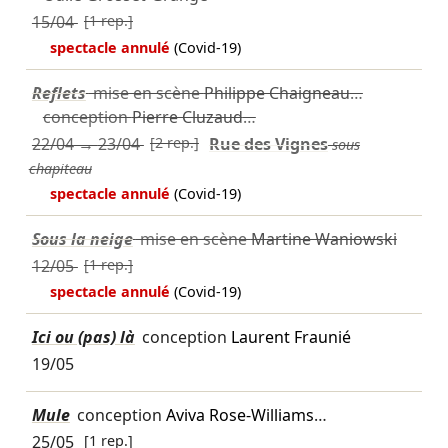
15/04
[1 rep.]
spectacle annulé
(Covid-19)
Reflets
mise en scène
Philippe Chaigneau
…
conception
Pierre Cluzaud
…
22/04
→
23/04
[2 rep.]
Rue des Vignes
sous
chapiteau
spectacle annulé
(Covid-19)
Sous la neige
mise en scène
Martine Waniowski
12/05
[1 rep.]
spectacle annulé
(Covid-19)
Ici ou (pas) là
conception
Laurent Fraunié
19/05
Mule
conception
Aviva Rose-Williams
…
25/05
[1 rep.]