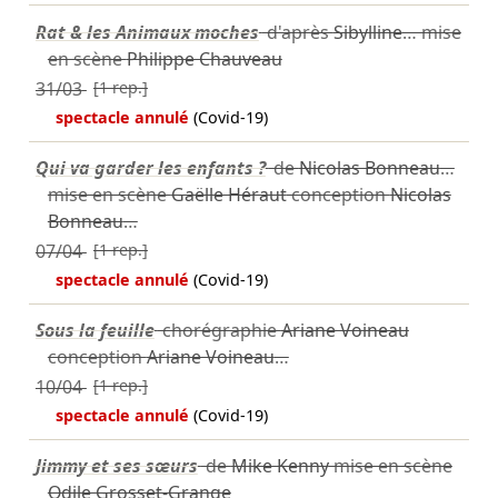
Rat & les Animaux moches
d'après
Sibylline
… mise
en scène
Philippe Chauveau
31/03
[1 rep.]
spectacle annulé
(Covid-19)
Qui va garder les enfants ?
de
Nicolas Bonneau
…
mise en scène
Gaëlle Héraut
conception
Nicolas
Bonneau
…
07/04
[1 rep.]
spectacle annulé
(Covid-19)
Sous la feuille
chorégraphie
Ariane Voineau
conception
Ariane Voineau
…
10/04
[1 rep.]
spectacle annulé
(Covid-19)
Jimmy et ses sœurs
de
Mike Kenny
mise en scène
Odile Grosset-Grange