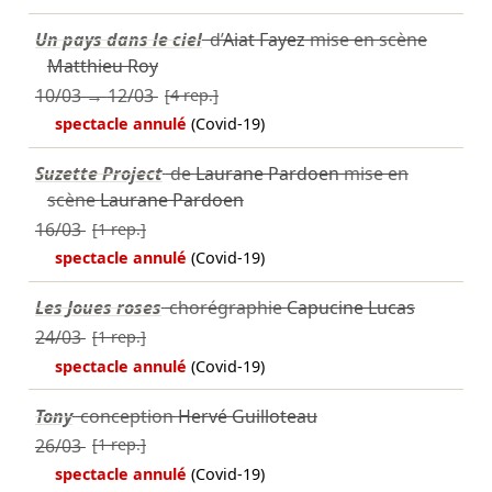
Un pays dans le ciel
d’
Aiat Fayez
mise en scène
Matthieu Roy
10/03
→
12/03
[4 rep.]
spectacle annulé
(Covid-19)
Suzette Project
de
Laurane Pardoen
mise en
scène
Laurane Pardoen
16/03
[1 rep.]
spectacle annulé
(Covid-19)
Les Joues roses
chorégraphie
Capucine Lucas
24/03
[1 rep.]
spectacle annulé
(Covid-19)
Tony
conception
Hervé Guilloteau
26/03
[1 rep.]
spectacle annulé
(Covid-19)