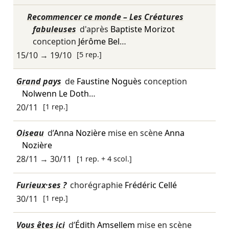
Recommencer ce monde – Les Créatures
fabuleuses
d'après
Baptiste Morizot
conception
Jérôme Bel
…
15/10
→
19/10
[5 rep.]
Grand pays
de
Faustine Noguès
conception
Nolwenn Le Doth
…
20/11
[1 rep.]
Oiseau
d’
Anna Nozière
mise en scène
Anna
Nozière
28/11
→
30/11
[1 rep. + 4 scol.]
Furieux·ses ?
chorégraphie
Frédéric Cellé
30/11
[1 rep.]
Vous êtes ici
d’
Édith Amsellem
mise en scène