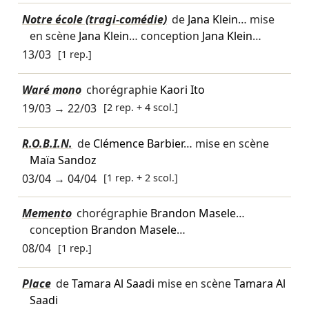
Notre école (tragi-comédie)
de
Jana Klein
… mise
en scène
Jana Klein
… conception
Jana Klein
…
13/03
[1 rep.]
Waré mono
chorégraphie
Kaori Ito
19/03
→
22/03
[2 rep. + 4 scol.]
R.O.B.I.N.
de
Clémence Barbier
… mise en scène
Maïa Sandoz
03/04
→
04/04
[1 rep. + 2 scol.]
Memento
chorégraphie
Brandon Masele
…
conception
Brandon Masele
…
08/04
[1 rep.]
Place
de
Tamara Al Saadi
mise en scène
Tamara Al
Saadi