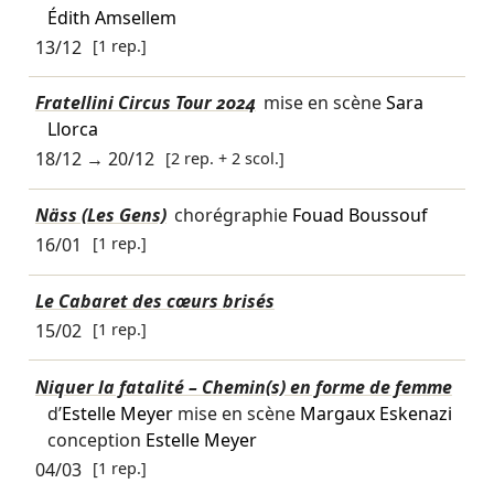
Édith Amsellem
13/12
[1 rep.]
Fratellini Circus Tour 2024
mise en scène
Sara
Llorca
18/12
→
20/12
[2 rep. + 2 scol.]
Näss (Les Gens)
chorégraphie
Fouad Boussouf
16/01
[1 rep.]
Le Cabaret des cœurs brisés
15/02
[1 rep.]
Niquer la fatalité – Chemin(s) en forme de femme
d’
Estelle Meyer
mise en scène
Margaux Eskenazi
conception
Estelle Meyer
04/03
[1 rep.]