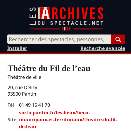
Rech
Installer
Recherche avancée
Théâtre du Fil de l’eau
Théâtre de ville
20, rue Delizy
93500
Pantin
Tél
01 49 15 41 70
sortir.pantin.fr/les-lieux/lieux-
Site
municipaux-et-territoriaux/theatre-du-fil-
de-leau