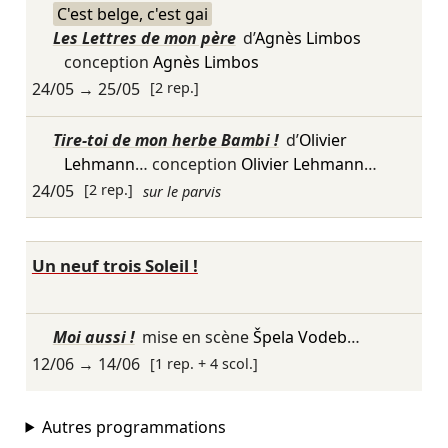
C'est belge, c'est gai
Les Lettres de mon père
d’
Agnès Limbos
conception
Agnès Limbos
24/05
→
25/05
[2 rep.]
Tire-toi de mon herbe Bambi !
d’
Olivier
Lehmann
… conception
Olivier Lehmann
…
24/05
[2 rep.]
sur le parvis
Un neuf trois Soleil !
Moi aussi !
mise en scène
Špela Vodeb
…
12/06
→
14/06
[1 rep. + 4 scol.]
Autres programmations