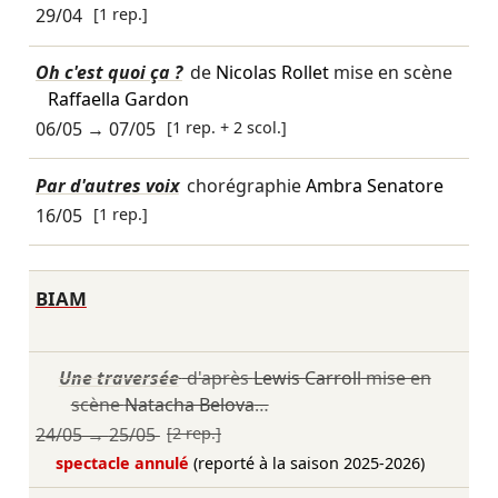
29/04
[1 rep.]
Oh c'est quoi ça ?
de
Nicolas Rollet
mise en scène
Raffaella Gardon
06/05
→
07/05
[1 rep. + 2 scol.]
Par d'autres voix
chorégraphie
Ambra Senatore
16/05
[1 rep.]
BIAM
Une traversée
d'après
Lewis Carroll
mise en
scène
Natacha Belova
…
24/05
→
25/05
[2 rep.]
spectacle annulé
(reporté à la saison 2025-2026)