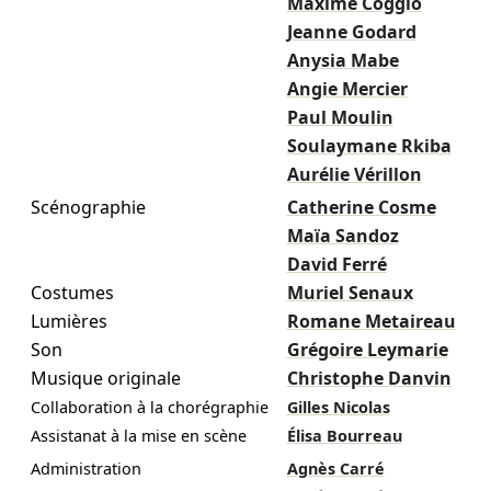
Maxime Coggio
Jeanne Godard
Anysia Mabe
Angie Mercier
Paul Moulin
Soulaymane Rkiba
Aurélie Vérillon
Scénographie
Catherine Cosme
Maïa Sandoz
David Ferré
Costumes
Muriel Senaux
Lumières
Romane Metaireau
Son
Grégoire Leymarie
Musique originale
Christophe Danvin
Collaboration à la chorégraphie
Gilles Nicolas
Assistanat à la mise en scène
Élisa Bourreau
Administration
Agnès Carré