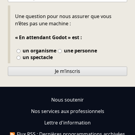
Ne pas remplir
Une question pour nous assurer que vous
n’êtes pas une machine :
« En attendant Godot » est :
un organisme
une personne
un spectacle
Je m’inscris
Nous soutenir
Nos services aux professionnels
Lettre d'information
Flux RSS : Dernières programmations archivées