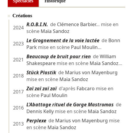
Spectacles
Historique
Créations
R.O.B.I.N.
de
Clémence Barbier
… mise en
2024
scène
Maïa Sandoz
Le Grognement de la voie lactée
de
Bonn
2023
Park
mise en scène
Paul Moulin
…
Beaucoup de bruit pour rien
de
William
2021
Shakespeare
mise en scène
Maïa Sandoz
…
Stück Plastik
de
Marius von Mayenburg
2018
mise en scène
Maïa Sandoz
Zaï zaï zaï zaï
d'après
Fabcaro
mise en
2017
scène
Paul Moulin
L'Abattage rituel de Gorge Mastromas
de
2016
Dennis Kelly
mise en scène
Maïa Sandoz
Perplexe
de
Marius von Mayenburg
mise
2013
en scène
Maïa Sandoz