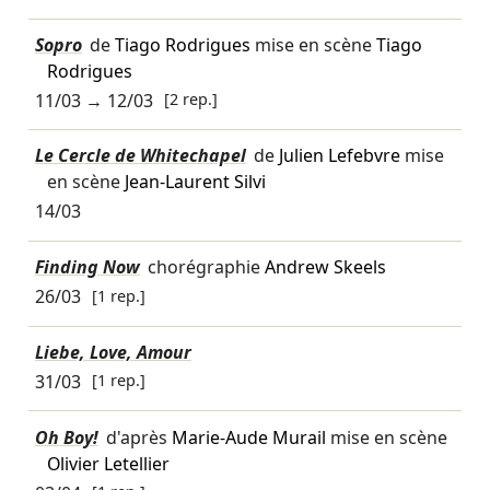
Sopro
de
Tiago Rodrigues
mise en scène
Tiago
Rodrigues
11/03
→
12/03
[2 rep.]
Le Cercle de Whitechapel
de
Julien Lefebvre
mise
en scène
Jean-Laurent Silvi
14/03
Finding Now
chorégraphie
Andrew Skeels
26/03
[1 rep.]
Liebe, Love, Amour
31/03
[1 rep.]
Oh Boy!
d'après
Marie-Aude Murail
mise en scène
Olivier Letellier