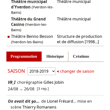
Théâtre municipal
Théâtre municipal
d'Yverdon
(Yverdon-les-
Bains)
Théâtre du Grand
Théâtre municipal
Casino
(Yverdon-les-
Bains)
Théâtre Benno Besson
Structure de production
et de diffusion [1998...]
(Yverdon-les-Bains)
Programmation
Historique
Créations
SAISON
changer de saison
VR_I
chorégraphie
Gilles Jobin
24/08
→
26/08
[3 rep.]
On avait dit 90...
de
Lionel Frésard
… mise en
scène
Thierry Romanens