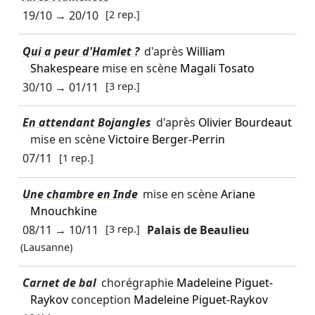
19/10
→
20/10
[2 rep.]
Qui a peur d'Hamlet ?
d'après
William
Shakespeare
mise en scène
Magali Tosato
30/10
→
01/11
[3 rep.]
En attendant Bojangles
d'après
Olivier Bourdeaut
mise en scène
Victoire Berger-Perrin
07/11
[1 rep.]
Une chambre en Inde
mise en scène
Ariane
Mnouchkine
08/11
→
10/11
[3 rep.]
Palais de Beaulieu
(Lausanne)
Carnet de bal
chorégraphie
Madeleine Piguet-
Raykov
conception
Madeleine Piguet-Raykov