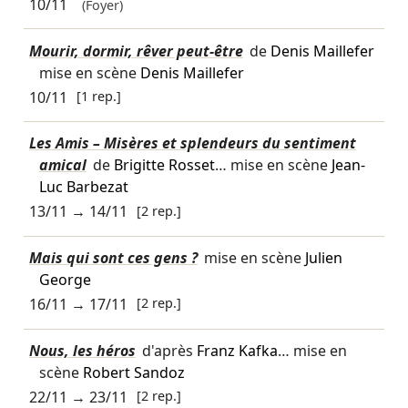
10/11
(Foyer)
Mourir, dormir, rêver peut-être
de
Denis Maillefer
mise en scène
Denis Maillefer
10/11
[1 rep.]
Les Amis – Misères et splendeurs du sentiment
amical
de
Brigitte Rosset
… mise en scène
Jean-
Luc Barbezat
13/11
→
14/11
[2 rep.]
Mais qui sont ces gens ?
mise en scène
Julien
George
16/11
→
17/11
[2 rep.]
Nous, les héros
d'après
Franz Kafka
… mise en
scène
Robert Sandoz
22/11
→
23/11
[2 rep.]