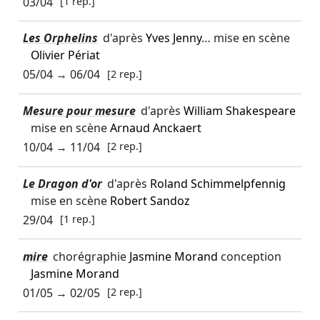
03/04
[1 rep.]
Les Orphelins
d'après
Yves Jenny
… mise en scène
Olivier Périat
05/04
→
06/04
[2 rep.]
Mesure pour mesure
d'après
William Shakespeare
mise en scène
Arnaud Anckaert
10/04
→
11/04
[2 rep.]
Le Dragon d'or
d'après
Roland Schimmelpfennig
mise en scène
Robert Sandoz
29/04
[1 rep.]
mire
chorégraphie
Jasmine Morand
conception
Jasmine Morand
01/05
→
02/05
[2 rep.]