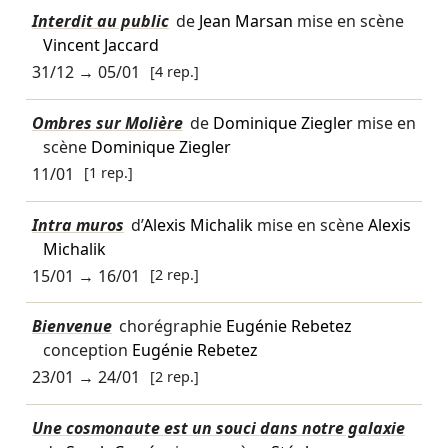
Interdit au public
de
Jean Marsan
mise en scène
Vincent Jaccard
31/12
→
05/01
[4 rep.]
Ombres sur Molière
de
Dominique Ziegler
mise en
scène
Dominique Ziegler
11/01
[1 rep.]
Intra muros
d’
Alexis Michalik
mise en scène
Alexis
Michalik
15/01
→
16/01
[2 rep.]
Bienvenue
chorégraphie
Eugénie Rebetez
conception
Eugénie Rebetez
23/01
→
24/01
[2 rep.]
Une cosmonaute est un souci dans notre galaxie