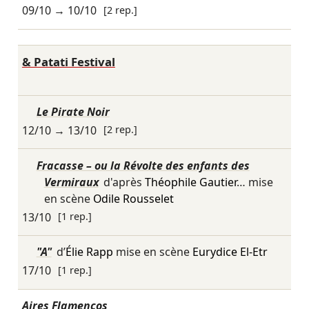
09/10
→
10/10
[2 rep.]
& Patati Festival
Le Pirate Noir
12/10
→
13/10
[2 rep.]
Fracasse – ou la Révolte des enfants des
Vermiraux
d'après
Théophile Gautier
… mise
en scène
Odile Rousselet
13/10
[1 rep.]
"A"
d’
Élie Rapp
mise en scène
Eurydice El-Etr
17/10
[1 rep.]
Aires Flamencos