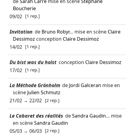
de
Sarah Carré
mise en scène
Stéphane
Boucherie
09/02
[1 rep.]
Invitation
de
Bruno Robyr
… mise en scène
Claire
Dessimoz
conception
Claire Dessimoz
14/02
[1 rep.]
Du bist was du holst
conception
Claire Dessimoz
17/02
[1 rep.]
La Méthode Grönholm
de
Jordi Galceran
mise en
scène
Julien Schmutz
21/02
→
22/02
[2 rep.]
Le Cabaret des réalités
de
Sandra Gaudin
… mise
en scène
Sandra Gaudin
05/03
→
06/03
[2 rep.]