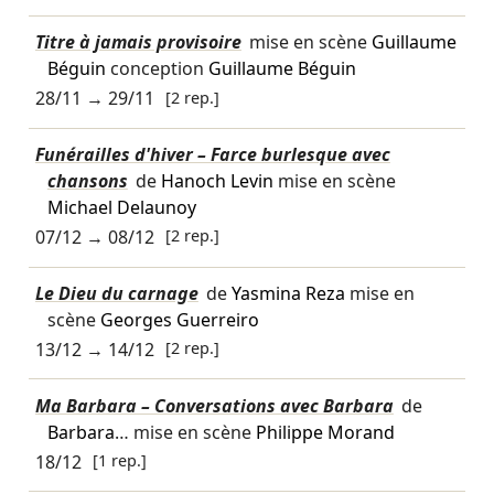
Titre à jamais provisoire
mise en scène
Guillaume
Béguin
conception
Guillaume Béguin
28/11
→
29/11
[2 rep.]
Funérailles d'hiver – Farce burlesque avec
chansons
de
Hanoch Levin
mise en scène
Michael Delaunoy
07/12
→
08/12
[2 rep.]
Le Dieu du carnage
de
Yasmina Reza
mise en
scène
Georges Guerreiro
13/12
→
14/12
[2 rep.]
Ma Barbara – Conversations avec Barbara
de
Barbara
… mise en scène
Philippe Morand
18/12
[1 rep.]