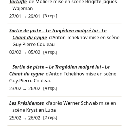
Tartuffe
de
Molière
mise en scène
Brigitte Jaques-
Wajeman
27/01
→
29/01
[3 rep.]
Sortie de piste – Le Tragédien malgré lui - Le
Chant du cygne
d’
Anton Tchekhov
mise en scène
Guy-Pierre Couleau
02/02
→
05/02
[4 rep.]
Sortie de piste – Le Tragédien malgré lui - Le
Chant du cygne
d’
Anton Tchekhov
mise en scène
Guy-Pierre Couleau
23/02
→
26/02
[4 rep.]
Les Présidentes
d'après
Werner Schwab
mise en
scène
Krystian Lupa
25/02
→
26/02
[2 rep.]