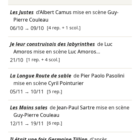
Les Justes
d’
Albert Camus
mise en scène
Guy-
Pierre Couleau
06/10
→
09/10
[4 rep. + 1 scol.]
Je leur construisais des labyrinthes
de
Luc
Amoros
mise en scène
Luc Amoros
…
21/10
[1 rep. + 4 scol.]
La Longue Route de sable
de
Pier Paolo Pasolini
mise en scène
Cyril Pointurier
05/11
→
10/11
[5 rep.]
Les Mains sales
de
Jean-Paul Sartre
mise en scène
Guy-Pierre Couleau
12/11
→
19/11
[6 rep.]
Il était une fois Germaine Tillion
d'après