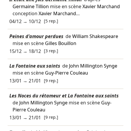
Germaine Tillion
mise en scène
Xavier Marchand
conception
Xavier Marchand
…
04/12
→
10/12
[5 rep.]
Peines d'amour perdues
de
William Shakespeare
mise en scène
Gilles Bouillon
15/12
→
18/12
[3 rep.]
La Fontaine aux saints
de
John Millington Synge
mise en scène
Guy-Pierre Couleau
13/01
→
21/01
[9 rep.]
Les Noces du rétameur et La Fontaine aux saints
de
John Millington Synge
mise en scène
Guy-
Pierre Couleau
13/01
→
21/01
[9 rep.]