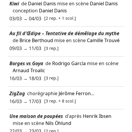
Kiwi
de
Daniel Danis
mise en scène
Daniel Danis
conception
Daniel Danis
03/03
→
04/03
[2 rep. + 1 scol.]
Au fil d'Œdipe – Tentative de démêlage du mythe
de
Brice Berthoud
mise en scène
Camille Trouvé
09/03
→
11/03
[3 rep.]
Borges vs Goya
de
Rodrigo García
mise en scène
Arnaud Troalic
16/03
→
18/03
[3 rep.]
ZigZag
chorégraphie
Jérôme Ferron
…
16/03
→
17/03
[3 rep. + 8 scol.]
Une maison de poupées
d'après
Henrik Ibsen
mise en scène
Nils Öhlund
22/03
→
23/03
[2 rep.]