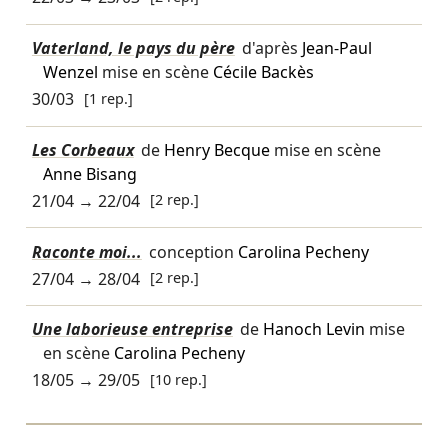
Vaterland, le pays du père
d'après
Jean-Paul
Wenzel
mise en scène
Cécile Backès
30/03
[1 rep.]
Les Corbeaux
de
Henry Becque
mise en scène
Anne Bisang
21/04
→
22/04
[2 rep.]
Raconte moi...
conception
Carolina Pecheny
27/04
→
28/04
[2 rep.]
Une laborieuse entreprise
de
Hanoch Levin
mise
en scène
Carolina Pecheny
18/05
→
29/05
[10 rep.]