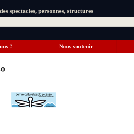
es spectacles, personnes, structures
ous ?
Nous soutenir
so