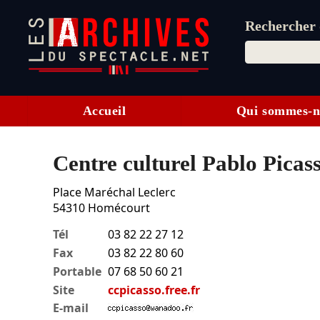
Rechercher d
Accueil
Qui sommes-n
Centre culturel Pablo Picas
Place Maréchal Leclerc
54310
Homécourt
Tél
03 82 22 27 12
Fax
03 82 22 80 60
Portable
07 68 50 60 21
Site
ccpicasso.free.fr
E-mail