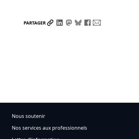
Partager le lien
Partager sur LinkedIn
Partager sur Mastodon
Partager sur Bluesky
Partager sur Face
Envoyer par ma
PARTAGER
Nous soutenir
Nos services aux professionnels