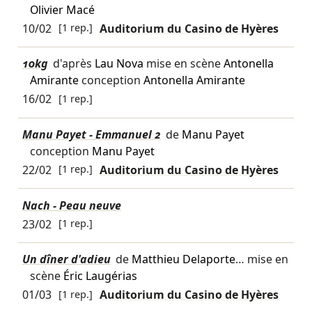
Olivier Macé
10/02
[1 rep.]
Auditorium du Casino de Hyères
10kg
d'après
Lau Nova
mise en scène
Antonella
Amirante
conception
Antonella Amirante
16/02
[1 rep.]
Manu Payet - Emmanuel 2
de
Manu Payet
conception
Manu Payet
22/02
[1 rep.]
Auditorium du Casino de Hyères
Nach - Peau neuve
23/02
[1 rep.]
Un dîner d'adieu
de
Matthieu Delaporte
… mise en
scène
Éric Laugérias
01/03
[1 rep.]
Auditorium du Casino de Hyères