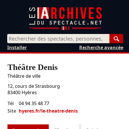
Rech
Installer
Recherche avancée
Théâtre Denis
Théâtre de ville
12, cours de Strasbourg
83400
Hyères
Tél
04 94 35 48 77
Site
hyeres.fr/le-theatre-denis