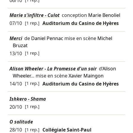
06/10
Marie s'infiltre - Culot
conception
Marie Benoliel
07/10
[1 rep.]
Auditorium du Casino de Hyères
Merci
de
Daniel Pennac
mise en scène
Michel
Bruzat
13/10
[1 rep.]
Alison Wheeler - La Promesse d'un soir
d’
Alison
Wheeler
… mise en scène
Xavier Maingon
14/10
[1 rep.]
Auditorium du Casino de Hyères
Ishkero - Shama
20/10
[1 rep.]
O solitude
28/10
[1 rep.]
Collégiale Saint-Paul