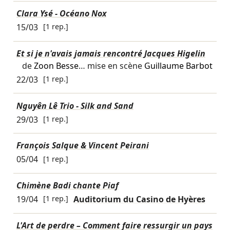
Clara Ysé - Océano Nox
15/03
[1 rep.]
Et si je n'avais jamais rencontré Jacques Higelin
de
Zoon Besse
… mise en scène
Guillaume Barbot
22/03
[1 rep.]
Nguyên Lê Trio - Silk and Sand
29/03
[1 rep.]
François Salque & Vincent Peirani
05/04
[1 rep.]
Chimène Badi chante Piaf
19/04
[1 rep.]
Auditorium du Casino de Hyères
L'Art de perdre – Comment faire ressurgir un pays