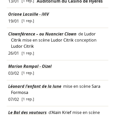
13/01
[1 rep.]
Auditorium du Casino de Hyères
Oriane Lacaille - iViV
19/01
[1 rep.]
Clownférence – ou Nuancier Clown
de
Ludor
Citrik
mise en scène
Ludor Citrik
conception
Ludor Citrik
26/01
[1 rep.]
Marion Rampal - Oizel
03/02
[1 rep.]
Léonard l'enfant de la lune
mise en scène
Sara
Formosa
07/02
[1 rep.]
Le Bal des vautours
d’
Alain Krief
mise en scène