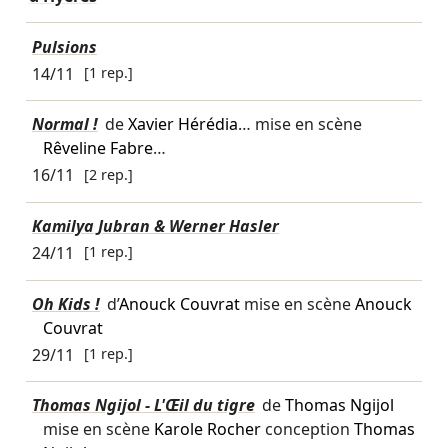
Pulsions
14/11
[1 rep.]
Normal !
de
Xavier Hérédia
… mise en scène
Rêveline Fabre
…
16/11
[2 rep.]
Kamilya Jubran & Werner Hasler
24/11
[1 rep.]
Oh Kids !
d’
Anouck Couvrat
mise en scène
Anouck
Couvrat
29/11
[1 rep.]
Thomas Ngijol - L'Œil du tigre
de
Thomas Ngijol
mise en scène
Karole Rocher
conception
Thomas