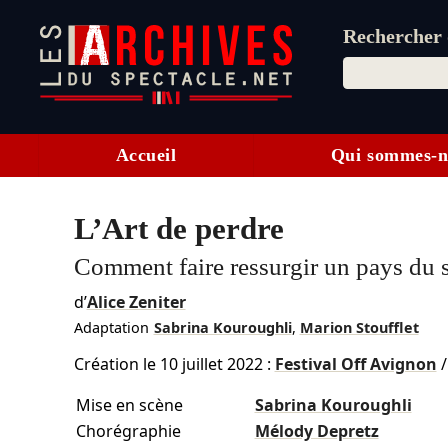
Rechercher d
Accueil
Qui sommes-n
L’Art de perdre
Comment faire ressurgir un pays du s
d’
Alice Zeniter
Adaptation
Sabrina Kouroughli
,
Marion Stoufflet
Création le
10 juillet 2022
:
Festival Off Avignon
Mise en scène
Sabrina Kouroughli
Chorégraphie
Mélody Depretz