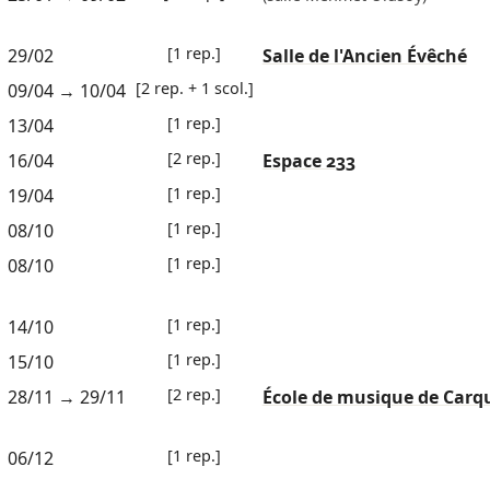
[1 rep.]
29/02
Salle de l'Ancien Évêché
[2 rep. + 1 scol.]
09/04
→
10/04
[1 rep.]
13/04
[2 rep.]
16/04
Espace 233
[1 rep.]
19/04
[1 rep.]
08/10
[1 rep.]
08/10
[1 rep.]
14/10
[1 rep.]
15/10
[2 rep.]
28/11
→
29/11
École de musique de Carq
[1 rep.]
06/12