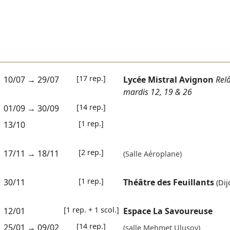
[17 rep.]
10/07
→
29/07
Lycée Mistral Avignon
Relâ
mardis 12, 19 & 26
[14 rep.]
01/09
→
30/09
[1 rep.]
13/10
[2 rep.]
17/11
→
18/11
(Salle Aéroplane)
[1 rep.]
30/11
Théâtre des Feuillants
(Dij
[1 rep. + 1 scol.]
12/01
Espace La Savoureuse
[14 rep.]
25/01
→
09/02
(salle Mehmet Ulusoy)