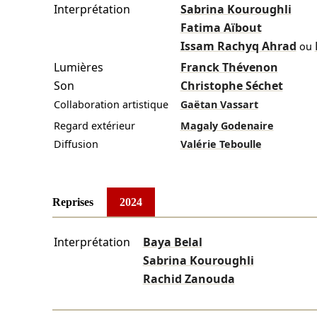
Interprétation
Sabrina Kouroughli
Fatima Aïbout
Issam Rachyq Ahrad
ou
Lumières
Franck Thévenon
Son
Christophe Séchet
Collaboration artistique
Gaëtan Vassart
Regard extérieur
Magaly Godenaire
Diffusion
Valérie Teboulle
Reprises
2024
Interprétation
Baya Belal
Sabrina Kouroughli
Rachid Zanouda