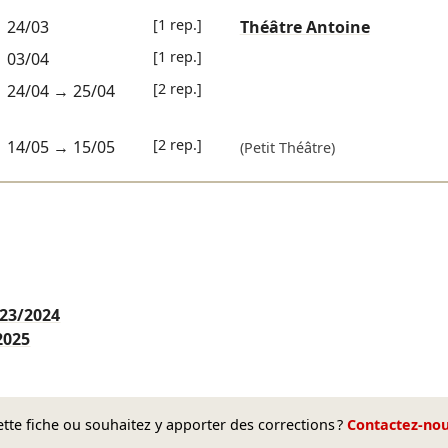
[1 rep.]
24/03
Théâtre Antoine
[1 rep.]
03/04
[2 rep.]
24/04
→
25/04
[2 rep.]
14/05
→
15/05
(Petit Théâtre)
23/2024
2025
te fiche ou souhaitez y apporter des corrections ?
Contactez-no