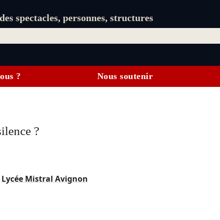
es spectacles, personnes, structures
ous ?
Nous soutenir
ilence ?
/
Lycée Mistral Avignon