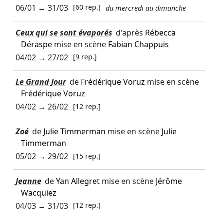
06/01
→
31/03
[60 rep.]
du mercredi au dimanche
Ceux qui se sont évaporés
d'après
Rébecca
Déraspe
mise en scène
Fabian Chappuis
04/02
→
27/02
[9 rep.]
Le Grand Jour
de
Frédérique Voruz
mise en scène
Frédérique Voruz
04/02
→
26/02
[12 rep.]
Zoé
de
Julie Timmerman
mise en scène
Julie
Timmerman
05/02
→
29/02
[15 rep.]
Jeanne
de
Yan Allegret
mise en scène
Jérôme
Wacquiez
04/03
→
31/03
[12 rep.]