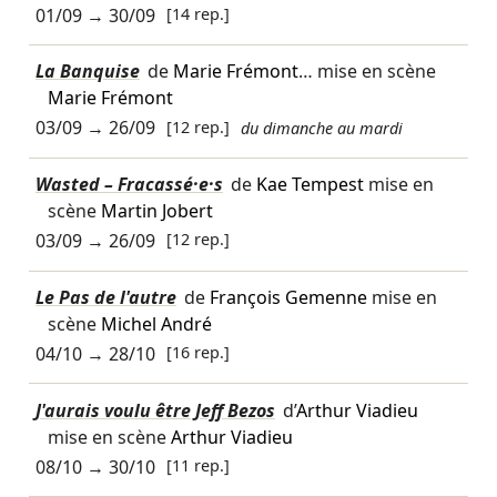
01/09
→
30/09
[14 rep.]
La Banquise
de
Marie Frémont
… mise en scène
Marie Frémont
03/09
→
26/09
[12 rep.]
du dimanche au mardi
Wasted – Fracassé·e·s
de
Kae Tempest
mise en
scène
Martin Jobert
03/09
→
26/09
[12 rep.]
Le Pas de l'autre
de
François Gemenne
mise en
scène
Michel André
04/10
→
28/10
[16 rep.]
J'aurais voulu être Jeff Bezos
d’
Arthur Viadieu
mise en scène
Arthur Viadieu
08/10
→
30/10
[11 rep.]