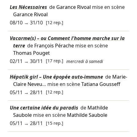
Les Nécessaires
de
Garance Rivoal
mise en scène
Garance Rivoal
08/10
→
31/10
[12 rep.]
Vacarme(s) – ou Comment l'homme marche sur la
terre
de
François Pérache
mise en scène
Thomas Pouget
02/11
→
30/11
[17 rep.]
mercredi à samedi
Hépatik girl – Une épopée auto-immune
de
Marie-
Claire Neveu
… mise en scène
Tatiana Gousseff
05/11
→
28/11
[12 rep.]
Une certaine idée du paradis
de
Mathilde
Saubole
mise en scène
Mathilde Saubole
05/11
→
28/11
[15 rep.]