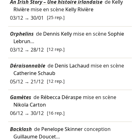
An Irish Story – Une histoire irlandaise
de
Kelly
Rivière
mise en scène
Kelly Rivière
03/12
→
30/01
[25 rep.]
Orphelins
de
Dennis Kelly
mise en scène
Sophie
Lebrun
…
03/12
→
28/12
[12 rep.]
Déraisonnable
de
Denis Lachaud
mise en scène
Catherine Schaub
05/12
→
21/12
[12 rep.]
Gamètes
de
Rébecca Déraspe
mise en scène
Nikola Carton
06/12
→
30/12
[16 rep.]
Backlash
de
Penelope Skinner
conception
Guillaume Doucet
…