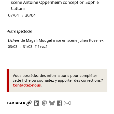
scène
Antoine Oppenheim
conception
Sophie
Cattani
07/04
→
30/04
Autre spectacle
Lichen
de
Magali Mougel
mise en scène
Julien Kosellek
[11 rep.]
03/03
→
31/03
Vous possédez des informations pour compléter
cette fiche ou souhaitez y apporter des corrections ?
Contactez-nous
.
Partager le lien
Partager sur LinkedIn
Partager sur Mastodon
Partager sur Bluesky
Partager sur Facebook
Envoyer par mail
PARTAGER