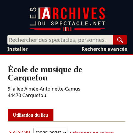
Rech
Installer
Recherche avancée
École de musique de
Carquefou
9, allée Aimée-Antoinette-Camus
44470
Carquefou
Utilisation du lieu
SAISON
changer de saison