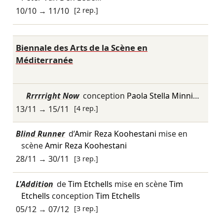
10/10
→
11/10
[2 rep.]
Biennale des Arts de la Scène en
Méditerranée
Rrrrright Now
conception
Paola Stella Minni
…
13/11
→
15/11
[4 rep.]
Blind Runner
d’
Amir Reza Koohestani
mise en
scène
Amir Reza Koohestani
28/11
→
30/11
[3 rep.]
L'Addition
de
Tim Etchells
mise en scène
Tim
Etchells
conception
Tim Etchells
05/12
→
07/12
[3 rep.]