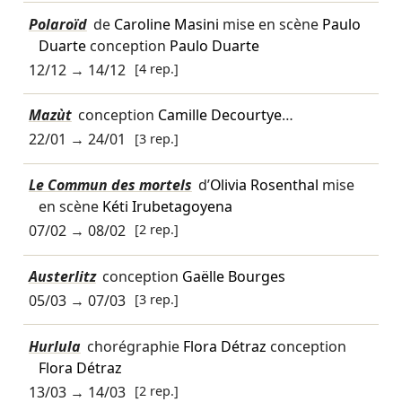
Polaroïd
de
Caroline Masini
mise en scène
Paulo
Duarte
conception
Paulo Duarte
12/12
→
14/12
[4 rep.]
Mazùt
conception
Camille Decourtye
…
22/01
→
24/01
[3 rep.]
Le Commun des mortels
d’
Olivia Rosenthal
mise
en scène
Kéti Irubetagoyena
07/02
→
08/02
[2 rep.]
Austerlitz
conception
Gaëlle Bourges
05/03
→
07/03
[3 rep.]
Hurlula
chorégraphie
Flora Détraz
conception
Flora Détraz
13/03
→
14/03
[2 rep.]