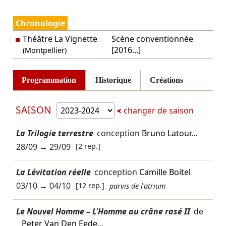
Chronologie
Théâtre La Vignette
Scène conventionnée
[2016...]
(Montpellier)
Programmation
Historique
Créations
SAISON
changer de saison
La Trilogie terrestre
conception
Bruno Latour
…
28/09
→
29/09
[2 rep.]
La Lévitation réelle
conception
Camille Boitel
03/10
→
04/10
[12 rep.]
parvis de l'atrium
Le Nouvel Homme – L'Homme au crâne rasé II
de
Peter Van Den Eede
…