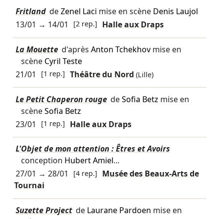
Fritland
de
Zenel Laci
mise en scène
Denis Laujol
13/01
→
14/01
[2 rep.]
Halle aux Draps
La Mouette
d'après
Anton Tchekhov
mise en
scène
Cyril Teste
21/01
[1 rep.]
Théâtre du Nord
(Lille)
Le Petit Chaperon rouge
de
Sofia Betz
mise en
scène
Sofia Betz
23/01
[1 rep.]
Halle aux Draps
L'Objet de mon attention : Êtres et Avoirs
conception
Hubert Amiel
…
27/01
→
28/01
[4 rep.]
Musée des Beaux-Arts de
Tournai
Suzette Project
de
Laurane Pardoen
mise en