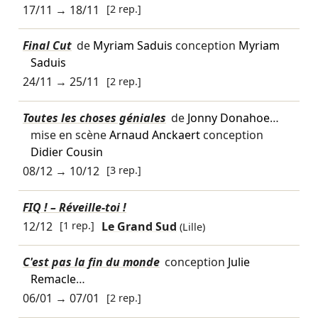
17/11
→
18/11
[2 rep.]
Final Cut
de
Myriam Saduis
conception
Myriam
Saduis
24/11
→
25/11
[2 rep.]
Toutes les choses géniales
de
Jonny Donahoe
…
mise en scène
Arnaud Anckaert
conception
Didier Cousin
08/12
→
10/12
[3 rep.]
FIQ ! – Réveille-toi !
12/12
[1 rep.]
Le Grand Sud
(Lille)
C'est pas la fin du monde
conception
Julie
Remacle
…
06/01
→
07/01
[2 rep.]