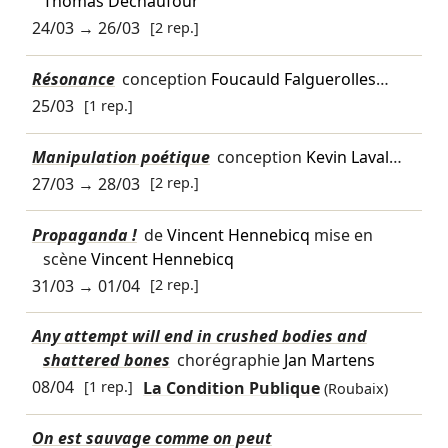
Thomas Dechaufour
24/03
→
26/03
[2 rep.]
Résonance
conception
Foucauld Falguerolles
…
25/03
[1 rep.]
Manipulation poétique
conception
Kevin Laval
…
27/03
→
28/03
[2 rep.]
Propaganda !
de
Vincent Hennebicq
mise en
scène
Vincent Hennebicq
31/03
→
01/04
[2 rep.]
Any attempt will end in crushed bodies and
shattered bones
chorégraphie
Jan Martens
08/04
[1 rep.]
La Condition Publique
(Roubaix)
On est sauvage comme on peut