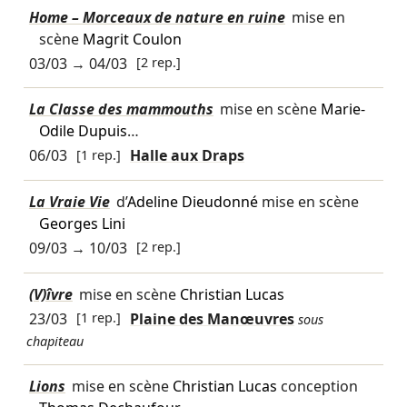
Home – Morceaux de nature en ruine
mise en
scène
Magrit Coulon
03/03
→
04/03
[2 rep.]
La Classe des mammouths
mise en scène
Marie-
Odile Dupuis
…
06/03
[1 rep.]
Halle aux Draps
La Vraie Vie
d’
Adeline Dieudonné
mise en scène
Georges Lini
09/03
→
10/03
[2 rep.]
(V)îvre
mise en scène
Christian Lucas
23/03
[1 rep.]
Plaine des Manœuvres
sous
chapiteau
Lions
mise en scène
Christian Lucas
conception