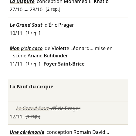
La Dispute
conception
Mohamed El Khatib
27/10
→
28/10
[2 rep.]
Le Grand Saut
d’
Éric Prager
10/11
[1 rep.]
Mon p'tit coco
de
Violette Léonard
… mise en
scène
Ariane Buhbinder
11/11
[1 rep.]
Foyer Saint-Brice
La Nuit du cirque
Le Grand Saut
d’
Éric Prager
12/11
[1 rep.]
Une cérémonie
conception
Romain David
…