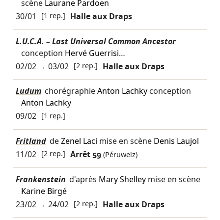
scène
Laurane Pardoen
30/01
[1 rep.]
Halle aux Draps
L.U.C.A. – Last Universal Common Ancestor
conception
Hervé Guerrisi
…
02/02
→
03/02
[2 rep.]
Halle aux Draps
Ludum
chorégraphie
Anton Lachky
conception
Anton Lachky
09/02
[1 rep.]
Fritland
de
Zenel Laci
mise en scène
Denis Laujol
11/02
[2 rep.]
Arrêt 59
(Péruwelz)
Frankenstein
d'après
Mary Shelley
mise en scène
Karine Birgé
23/02
→
24/02
[2 rep.]
Halle aux Draps