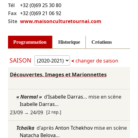
Tél
+32 (0)69 25 30 80
Fax
+32 (0)69 21 06 92
Site
www.maisonculturetournai.com
Programmation
Historique
Créations
SAISON
changer de saison
Découvertes, Images et Marionnettes
« Normal »
d’
Isabelle Darras
… mise en scène
Isabelle Darras
…
23/09
→
24/09
[2 rep.]
Tchaïka
d'après
Anton Tchekhov
mise en scène
Natacha Belova
…