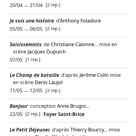
20/04
→
21/04
[2 rep.]
Je suis une histoire
d’
Anthony Foladore
05/05
→
06/05
[2 rep.]
Saisissemints
de
Christiane Calonne
… mise en
scène
Jacques Dupuich
07/05
[1 rep.]
Le Champ de bataille
d'après
Jérôme Colin
mise
en scène
Denis Laujol
11/05
→
12/05
[2 rep.]
Bonjour
conception
Anne Brugni
…
22/05
[2 rep.]
Foyer Saint-Brice
Le Petit Déjeuner
d'après
Thierry Bourcy
… mise