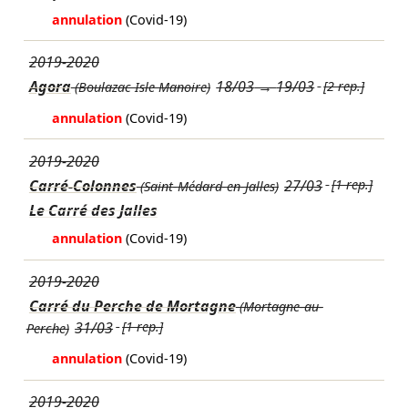
annulation
(Covid-19)
2019-2020
Agora
18/03
→
19/03
[2 rep.]
(Boulazac Isle Manoire)
annulation
(Covid-19)
2019-2020
Carré-Colonnes
27/03
[1 rep.]
(Saint-Médard-en-Jalles)
Le Carré des Jalles
annulation
(Covid-19)
2019-2020
Carré du Perche de Mortagne
(Mortagne-au-
31/03
[1 rep.]
Perche)
annulation
(Covid-19)
2019-2020