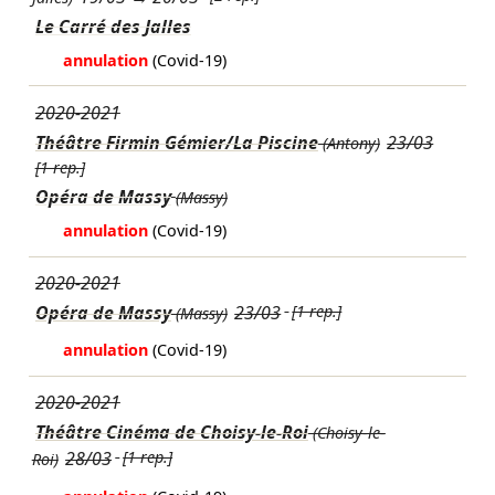
Le Carré des Jalles
annulation
(Covid-19)
2020-2021
Théâtre Firmin Gémier/La Piscine
23/03
(Antony)
[1 rep.]
Opéra de Massy
(Massy)
annulation
(Covid-19)
2020-2021
Opéra de Massy
23/03
[1 rep.]
(Massy)
annulation
(Covid-19)
2020-2021
Théâtre Cinéma de Choisy-le-Roi
(Choisy-le-
28/03
[1 rep.]
Roi)