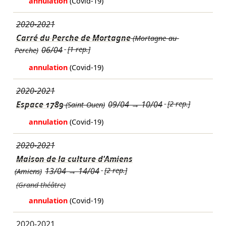
annulation
(Covid-19)
2020-2021
Carré du Perche de Mortagne
(Mortagne-au-
06/04
[1 rep.]
Perche)
annulation
(Covid-19)
2020-2021
Espace 1789
09/04
→
10/04
[2 rep.]
(Saint-Ouen)
annulation
(Covid-19)
2020-2021
Maison de la culture d'Amiens
13/04
→
14/04
[2 rep.]
(Amiens)
(Grand théâtre)
annulation
(Covid-19)
2020-2021