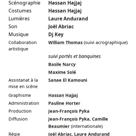
Scénographie
Hassan Hajjaj
Costumes
Hassan Hajjaj
Lumières
Laure Andurand
Son
Joël Abriac
Musique
Dj Key
Collaboration
William Thomas
(suivi acrographique)
artistique
suivi portés et banquines
Basile Narcy
Maxime Solé
Assistanat à la
Sanae El Kamouni
mise en scène
Graphisme
Hassan Hajjaj
Administration
Pauline Horter
Production
Jean-François Pyka
,
Diffusion
Jean-François Pyka
Camille
Beaumier
(internationale)
,
Régie
Joël Abriac
Laure Andurand