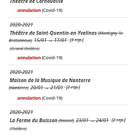
Théâtre de Cornouaille
annulation
(Covid-19)
2020-2021
Théâtre de Saint-Quentin-en-Yvelines
(Montigny-le-
15/01
→
17/01
[3 rep.]
Bretonneux)
(Grand théâtre)
annulation
(Covid-19)
2020-2021
Maison de la Musique de Nanterre
20/01
→
21/01
[2 rep.]
(Nanterre)
annulation
(Covid-19)
2020-2021
La Ferme du Buisson
23/01
→
24/01
[2 rep.]
(Noisiel)
(Théâtre)