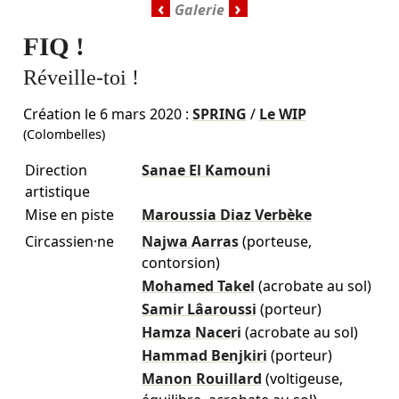
‹
›
FIQ !
Réveille-toi !
Création le
6 mars 2020
:
SPRING
/
Le WIP
(Colombelles)
Direction
Sanae El Kamouni
artistique
Mise en piste
Maroussia Diaz Verbèke
Circassien·ne
Najwa Aarras
(porteuse,
contorsion)
Mohamed Takel
(acrobate au sol)
Samir Lâaroussi
(porteur)
Hamza Naceri
(acrobate au sol)
Hammad Benjkiri
(porteur)
Manon Rouillard
(voltigeuse,