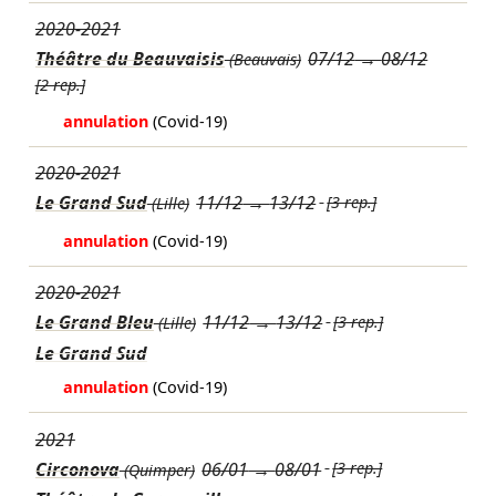
2020-2021
Théâtre du Beauvaisis
07/12
→
08/12
(Beauvais)
[2 rep.]
annulation
(Covid-19)
2020-2021
Le Grand Sud
11/12
→
13/12
[3 rep.]
(Lille)
annulation
(Covid-19)
2020-2021
Le Grand Bleu
11/12
→
13/12
[3 rep.]
(Lille)
Le Grand Sud
annulation
(Covid-19)
2021
Circonova
06/01
→
08/01
[3 rep.]
(Quimper)