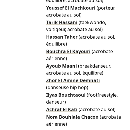
équilibre, acrobate au sol)
Youssef El Machkouri
(porteur,
acrobate au sol)
Tarik Hassani
(taekwondo,
voltigeur, acrobate au sol)
Hassan Taher
(acrobate au sol,
équilibre)
Bouchra El Kayouri
(acrobate
aérienne)
Ayoub Maani
(breakdanseur,
acrobate au sol, équilibre)
Zhor El Amine Demnati
(danseuse hip hop)
Ilyas Bouchtaoui
(footfreestyle,
danseur)
Achraf El Kati
(acrobate au sol)
Nora Bouhlala Chacon
(acrobate
aérienne)