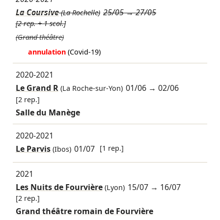
La Coursive
25/05
→
27/05
(La Rochelle)
[2 rep. + 1 scol.]
(Grand théâtre)
annulation
(Covid-19)
2020-2021
Le Grand R
01/06
→
02/06
(La Roche-sur-Yon)
[2 rep.]
Salle du Manège
2020-2021
Le Parvis
01/07
[1 rep.]
(Ibos)
2021
Les Nuits de Fourvière
15/07
→
16/07
(Lyon)
[2 rep.]
Grand théâtre romain de Fourvière