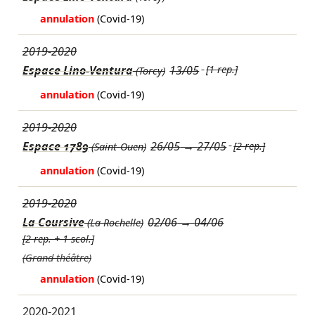
annulation
(Covid-19)
2019-2020
Espace Lino-Ventura
13/05
[1 rep.]
(Torcy)
annulation
(Covid-19)
2019-2020
Espace 1789
26/05
→
27/05
[2 rep.]
(Saint-Ouen)
annulation
(Covid-19)
2019-2020
La Coursive
02/06
→
04/06
(La Rochelle)
[2 rep. + 1 scol.]
(Grand théâtre)
annulation
(Covid-19)
2020-2021