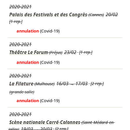
2020-2021
Palais des Festivals et des Congrès
20/02
(Cannes)
[1 rep.]
annulation
(Covid-19)
2020-2021
Théâtre Le Forum
23/02
[1 rep.]
(Fréjus)
annulation
(Covid-19)
2020-2021
La Filature
16/03
→
17/03
[2 rep.]
(Mulhouse)
(grande salle)
annulation
(Covid-19)
2020-2021
Scène nationale Carré-Colonnes
(Saint-Médard-en-
19/03
→
20/03
[2 rep.]
Jalles)