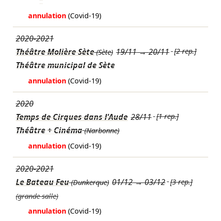
"
annulation
(Covid-19)
2020-2021
Théâtre Molière Sète
19/11
→
20/11
[2 rep.]
(Sète)
Théâtre municipal de Sète
annulation
(Covid-19)
2020
Temps de Cirques dans l'Aude
28/11
[1 rep.]
Théâtre + Cinéma
(Narbonne)
annulation
(Covid-19)
2020-2021
Le Bateau Feu
01/12
→
03/12
[3 rep.]
(Dunkerque)
(grande salle)
annulation
(Covid-19)