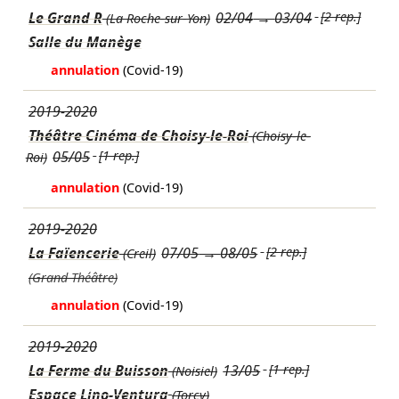
Le Grand R
02/04
→
03/04
[2 rep.]
(La Roche-sur-Yon)
Salle du Manège
annulation
(Covid-19)
2019-2020
Théâtre Cinéma de Choisy-le-Roi
(Choisy-le-
05/05
[1 rep.]
Roi)
annulation
(Covid-19)
2019-2020
La Faïencerie
07/05
→
08/05
[2 rep.]
(Creil)
(Grand Théâtre)
annulation
(Covid-19)
2019-2020
La Ferme du Buisson
13/05
[1 rep.]
(Noisiel)
Espace Lino-Ventura
(Torcy)