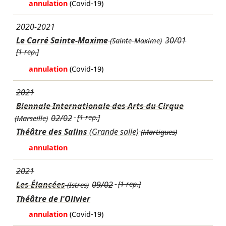
annulation
(Covid-19)
2020-2021
Le Carré Sainte-Maxime
30/01
(Sainte-Maxime)
[1 rep.]
annulation
(Covid-19)
2021
Biennale Internationale des Arts du Cirque
02/02
[1 rep.]
(Marseille)
Théâtre des Salins
(Grande salle)
(Martigues)
annulation
2021
Les Élancées
09/02
[1 rep.]
(Istres)
Théâtre de l'Olivier
annulation
(Covid-19)