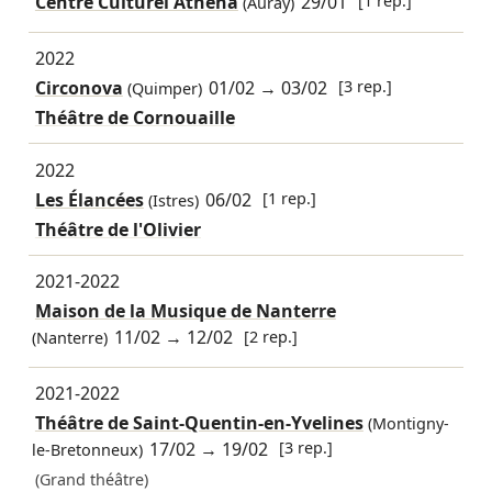
Centre Culturel Athéna
29/01
[1 rep.]
(Auray)
2022
Circonova
01/02
→
03/02
[3 rep.]
(Quimper)
Théâtre de Cornouaille
2022
Les Élancées
06/02
[1 rep.]
(Istres)
Théâtre de l'Olivier
2021-2022
Maison de la Musique de Nanterre
11/02
→
12/02
[2 rep.]
(Nanterre)
2021-2022
Théâtre de Saint-Quentin-en-Yvelines
(Montigny-
17/02
→
19/02
[3 rep.]
le-Bretonneux)
(Grand théâtre)