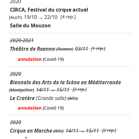
2020
CIRCA, Festival du cirque actuel
19/10
→
22/10
[4 rep.]
(Auch)
Salle du Mouzon
2020-2021
Théâtre de Roanne
03/11
[1 rep.]
(Roanne)
annulation
(Covid-19)
2020
Biennale des Arts de la Scène en Méditerranée
14/11
→
15/11
[2 rep.]
(Montpellier)
Le Cratère
(Grande salle)
(Alès)
annulation
(Covid-19)
2020
Cirque en Marche
14/11
→
15/11
[2 rep.]
(Alès)