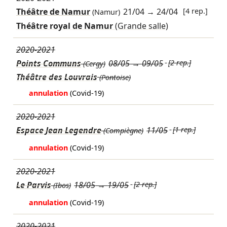
Théâtre de Namur
21/04
→
24/04
[4 rep.]
(Namur)
Théâtre royal de Namur
(Grande salle)
2020-2021
Points Communs
08/05
→
09/05
[2 rep.]
(Cergy)
Théâtre des Louvrais
(Pontoise)
annulation
(Covid-19)
2020-2021
Espace Jean Legendre
11/05
[1 rep.]
(Compiègne)
annulation
(Covid-19)
2020-2021
Le Parvis
18/05
→
19/05
[2 rep.]
(Ibos)
annulation
(Covid-19)
2020-2021