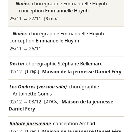
Nuées
chorégraphie
Emmanuelle Huynh
conception
Emmanuelle Huynh
25/11
→
27/11
[3 rep.]
Nuées
chorégraphie
Emmanuelle Huynh
conception
Emmanuelle Huynh
25/11
→
26/11
Destin
chorégraphie
Stéphane Bellemare
02/12
[1 rep.]
Maison de la jeunesse Daniel Féry
Les Ombres (version solo)
chorégraphie
Antoinette Gomis
02/12
→
03/12
[2 rep.]
Maison de la jeunesse
Daniel Féry
Balade parisienne
conception
Archad
…
02/12
[1 rep.]
Maison de la jeunesse Daniel Féry