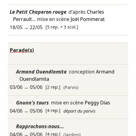
Le Petit Chaperon rouge
d'après
Charles
Perrault
… mise en scène
Joël Pommerat
18/05
→
22/05
[5 rep. + 3 scol.]
Parade(s)
Armand Ouendlamita
conception
Armand
Ouendlamita
03/06
→
05/06
[2 rep.]
(Parvis)
Gnunn's tours
mise en scène
Peggy Dias
04/06
→
05/06
[4 rep.]
départ du parvis
Rapprochons-nous...
04/06
→
05/06
[4 rep.]
(Jardins)