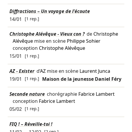
Diffractions – Un voyage de l'écoute
14/01
[1 rep.]
Christophe Alévêque - Vieux con ?
de
Christophe
Alévêque
mise en scène
Philippe Sohier
conception
Christophe Alévêque
15/01
[1 rep.]
AZ - Exister
d’
AZ
mise en scène
Laurent Junca
19/01
[1 rep.]
Maison de la jeunesse Daniel Féry
Seconde nature
chorégraphie
Fabrice Lambert
conception
Fabrice Lambert
05/02
[1 rep.]
FIQ ! – Réveille-toi !
11/02
→
12/02
[2 rep.]