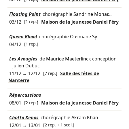
Floating Point
chorégraphie
Sandrine Monar
…
03/12
[1 rep.]
Maison de la jeunesse Daniel Féry
Queen Blood
chorégraphie
Ousmane Sy
04/12
[1 rep.]
Les Aveugles
de
Maurice Maeterlinck
conception
Julien Dubuc
11/12
→
12/12
[7 rep.]
Salle des fêtes de
Nanterre
Répercussions
08/01
[2 rep.]
Maison de la jeunesse Daniel Féry
Chotto Xenos
chorégraphie
Akram Khan
12/01
→
13/01
[2 rep. + 1 scol.]