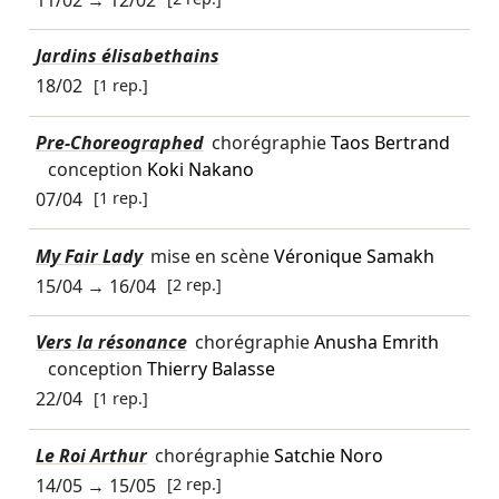
Jardins élisabethains
18/02
[1 rep.]
Pre‑Choreographed
chorégraphie
Taos Bertrand
conception
Koki Nakano
07/04
[1 rep.]
My Fair Lady
mise en scène
Véronique Samakh
15/04
→
16/04
[2 rep.]
Vers la résonance
chorégraphie
Anusha Emrith
conception
Thierry Balasse
22/04
[1 rep.]
Le Roi Arthur
chorégraphie
Satchie Noro
14/05
→
15/05
[2 rep.]