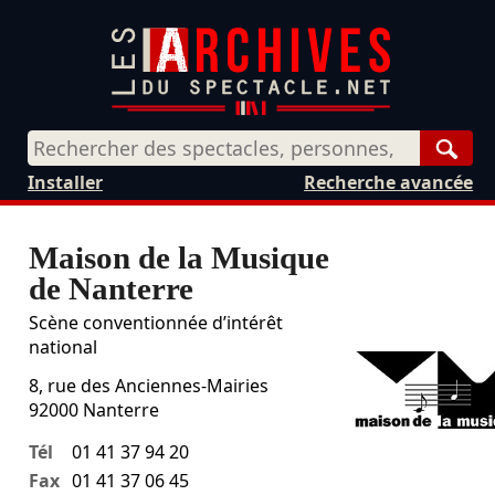
Rech
Installer
Recherche avancée
Maison de la Musique
de Nanterre
Scène conventionnée d’intérêt
national
8, rue des Anciennes-Mairies
92000
Nanterre
Tél
01 41 37 94 20
Fax
01 41 37 06 45