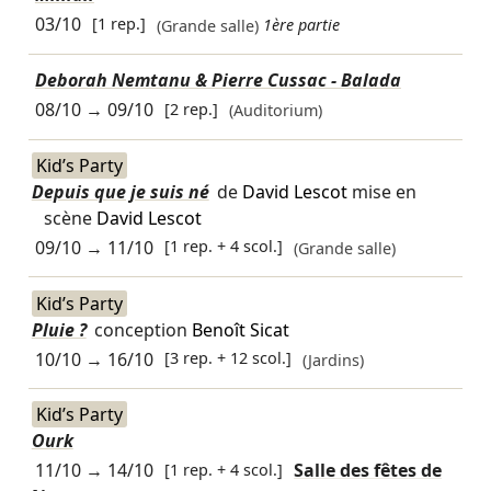
03/10
[1 rep.]
(Grande salle)
1ère partie
Deborah Nemtanu & Pierre Cussac - Balada
08/10
→
09/10
[2 rep.]
(Auditorium)
Kid’s Party
Depuis que je suis né
de
David Lescot
mise en
scène
David Lescot
09/10
→
11/10
[1 rep. + 4 scol.]
(Grande salle)
Kid’s Party
Pluie ?
conception
Benoît Sicat
10/10
→
16/10
[3 rep. + 12 scol.]
(Jardins)
Kid’s Party
Ourk
11/10
→
14/10
[1 rep. + 4 scol.]
Salle des fêtes de