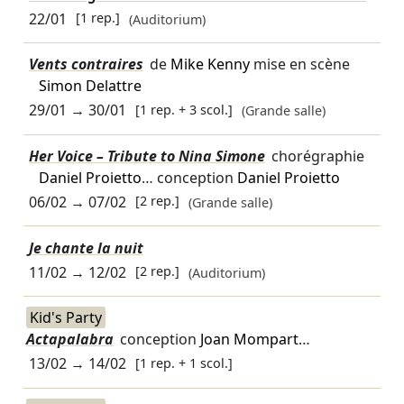
22/01
[1 rep.]
(Auditorium)
Vents contraires
de
Mike Kenny
mise en scène
Simon Delattre
29/01
→
30/01
[1 rep. + 3 scol.]
(Grande salle)
Her Voice – Tribute to Nina Simone
chorégraphie
Daniel Proietto
… conception
Daniel Proietto
06/02
→
07/02
[2 rep.]
(Grande salle)
Je chante la nuit
11/02
→
12/02
[2 rep.]
(Auditorium)
Kid's Party
Actapalabra
conception
Joan Mompart
…
13/02
→
14/02
[1 rep. + 1 scol.]