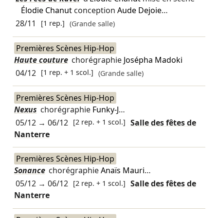
Élodie Chanut
conception
Aude Dejoie
…
28/11
[1 rep.]
(Grande salle)
Premières Scènes Hip-Hop
Haute couture
chorégraphie
Josépha Madoki
04/12
[1 rep. + 1 scol.]
(Grande salle)
Premières Scènes Hip-Hop
Nexus
chorégraphie
Funky-J
…
05/12
→
06/12
[2 rep. + 1 scol.]
Salle des fêtes de
Nanterre
Premières Scènes Hip-Hop
Sonance
chorégraphie
Anaïs Mauri
…
05/12
→
06/12
[2 rep. + 1 scol.]
Salle des fêtes de
Nanterre