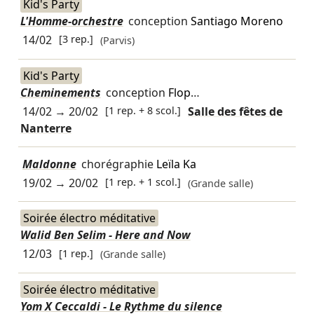
Kid's Party
L'Homme-orchestre
conception
Santiago Moreno
14/02
[3 rep.]
(Parvis)
Kid's Party
Cheminements
conception
Flop
…
14/02
→
20/02
[1 rep. + 8 scol.]
Salle des fêtes de
Nanterre
Maldonne
chorégraphie
Leïla Ka
19/02
→
20/02
[1 rep. + 1 scol.]
(Grande salle)
Soirée électro méditative
Walid Ben Selim - Here and Now
12/03
[1 rep.]
(Grande salle)
Soirée électro méditative
Yom X Ceccaldi - Le Rythme du silence