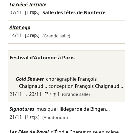
La Géné Terrible
07/11
[1 rep.]
Salle des fêtes de Nanterre
Alter ego
14/11
[2 rep.]
(Grande salle)
Festival d'Automne à Paris
Gold Shower
chorégraphie
François
Chaignaud
… conception
François Chaignaud
…
21/11
→
23/11
[3 rep.]
(Grande salle)
Signatures
musique
Hildegarde de Bingen
…
21/11
[1 rep.]
(Auditorium)
Les Fées de Ravel
d’
Élodie Chanut
mise en scène