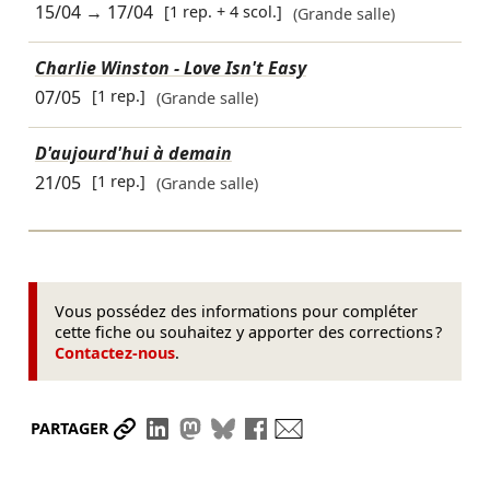
15/04
→
17/04
[1 rep. + 4 scol.]
(Grande salle)
Charlie Winston - Love Isn't Easy
07/05
[1 rep.]
(Grande salle)
D'aujourd'hui à demain
21/05
[1 rep.]
(Grande salle)
Vous possédez des informations pour compléter
cette fiche ou souhaitez y apporter des corrections ?
Contactez-nous
.
Partager le lien
Partager sur LinkedIn
Partager sur Mastodon
Partager sur Bluesky
Partager sur Facebook
Envoyer par mail
PARTAGER