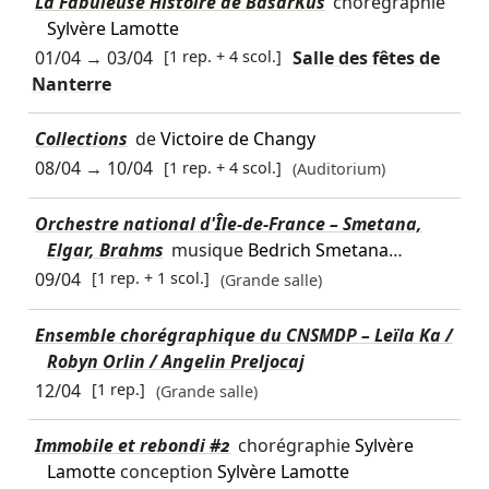
La Fabuleuse Histoire de BasarKus
chorégraphie
Sylvère Lamotte
01/04
→
03/04
[1 rep. + 4 scol.]
Salle des fêtes de
Nanterre
Collections
de
Victoire de Changy
08/04
→
10/04
[1 rep. + 4 scol.]
(Auditorium)
Orchestre national d'Île-de-France – Smetana,
Elgar, Brahms
musique
Bedrich Smetana
…
09/04
[1 rep. + 1 scol.]
(Grande salle)
Ensemble chorégraphique du CNSMDP – Leïla Ka /
Robyn Orlin / Angelin Preljocaj
12/04
[1 rep.]
(Grande salle)
Immobile et rebondi #2
chorégraphie
Sylvère
Lamotte
conception
Sylvère Lamotte