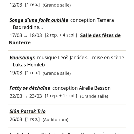
12/03
[1 rep.]
(Grande salle)
Songe d'une forêt oubliée
conception
Tamara
Badreddine
…
17/03
→
18/03
[2 rep. + 4 scol.]
Salle des fêtes de
Nanterre
Vanishings
musique
Leoš Janáček
… mise en scène
Lukas Hemleb
19/03
[1 rep.]
(Grande salle)
Fatty se déchaîne
conception
Airelle Besson
22/03
→
23/03
[1 rep. + 1 scol.]
(Grande salle)
Siân Pottok Trio
26/03
[1 rep.]
(Auditorium)