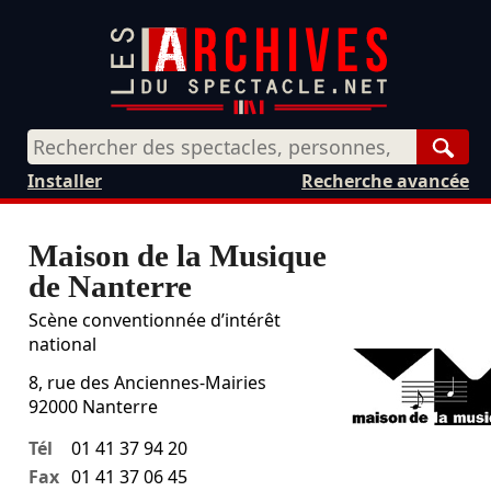
Rech
Installer
Recherche avancée
Maison de la Musique
de Nanterre
Scène conventionnée d’intérêt
national
8, rue des Anciennes-Mairies
92000
Nanterre
Tél
01 41 37 94 20
Fax
01 41 37 06 45