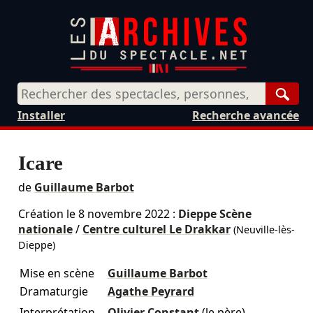
Rech
Installer
Recherche avancée
Icare
de
Guillaume Barbot
Création le
8 novembre 2022
:
Dieppe Scène
nationale
/
Centre culturel Le Drakkar
(Neuville-lès-
Dieppe)
Mise en scène
Guillaume Barbot
Dramaturgie
Agathe Peyrard
Interprétation
Olivier Constant
(le père)