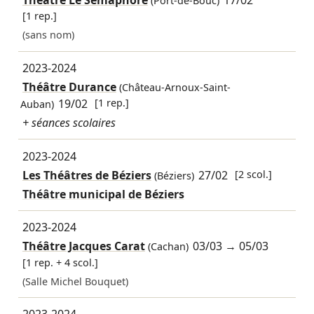
Théâtre Le Sémaphore
17/02
(Port-de-Bouc)
[1 rep.]
(sans nom)
2023-2024
Théâtre Durance
(Château-Arnoux-Saint-
19/02
[1 rep.]
Auban)
+ séances scolaires
2023-2024
Les Théâtres de Béziers
27/02
[2 scol.]
(Béziers)
Théâtre municipal de Béziers
2023-2024
Théâtre Jacques Carat
03/03
→
05/03
(Cachan)
[1 rep. + 4 scol.]
(Salle Michel Bouquet)
2023-2024