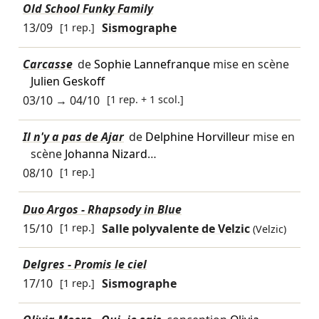
Old School Funky Family
13/09
[1 rep.]
Sismographe
Carcasse
de
Sophie Lannefranque
mise en scène
Julien Geskoff
03/10
→
04/10
[1 rep. + 1 scol.]
Il n'y a pas de Ajar
de
Delphine Horvilleur
mise en
scène
Johanna Nizard
…
08/10
[1 rep.]
Duo Argos - Rhapsody in Blue
15/10
[1 rep.]
Salle polyvalente de Velzic
(Velzic)
Delgres - Promis le ciel
17/10
[1 rep.]
Sismographe