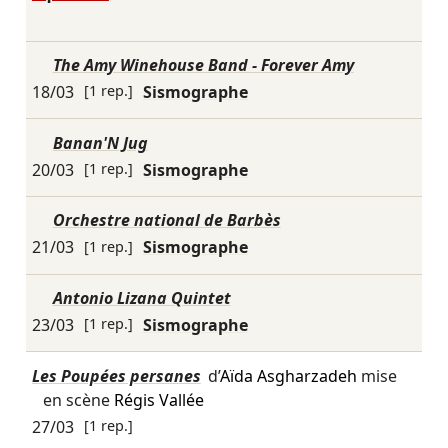
The Amy Winehouse Band - Forever Amy
18/03
[1 rep.]
Sismographe
Banan'N Jug
20/03
[1 rep.]
Sismographe
Orchestre national de Barbès
21/03
[1 rep.]
Sismographe
Antonio Lizana Quintet
23/03
[1 rep.]
Sismographe
Les Poupées persanes
d’
Aïda Asgharzadeh
mise
en scène
Régis Vallée
27/03
[1 rep.]