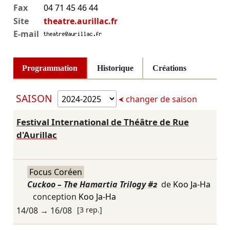
Fax
04 71 45 46 44
Site
theatre.aurillac.fr
E-mail
Programmation
Historique
Créations
SAISON
changer de saison
Festival International de Théâtre de Rue
d'Aurillac
Focus Coréen
Cuckoo – The Hamartia Trilogy #2
de
Koo Ja-Ha
conception
Koo Ja-Ha
14/08
→
16/08
[3 rep.]