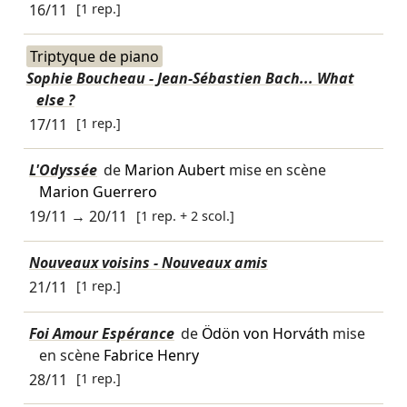
16/11
[1 rep.]
Triptyque de piano
Sophie Boucheau - Jean-Sébastien Bach... What
else ?
17/11
[1 rep.]
L'Odyssée
de
Marion Aubert
mise en scène
Marion Guerrero
19/11
→
20/11
[1 rep. + 2 scol.]
Nouveaux voisins - Nouveaux amis
21/11
[1 rep.]
Foi Amour Espérance
de
Ödön von Horváth
mise
en scène
Fabrice Henry
28/11
[1 rep.]