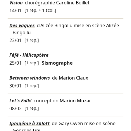
Vision
chorégraphie
Caroline Boillet
14/01
[1 rep. + 1 scol.]
Des vagues
d’
Alizée Bingöllü
mise en scène
Alizée
Bingöllü
23/01
[1 rep.]
Féfé - Hélicoptère
25/01
[1 rep.]
Sismographe
Between windows
de
Marion Claux
30/01
[1 rep.]
Let's Folk!
conception
Marion Muzac
08/02
[1 rep.]
Iphigénie à Splott
de
Gary Owen
mise en scène
Georges Lini