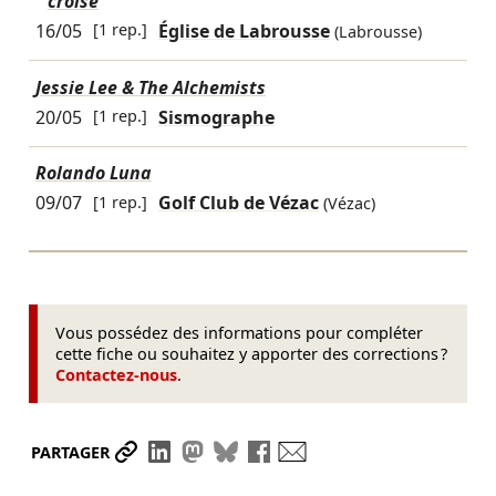
croisé
16/05
[1 rep.]
Église de Labrousse
(Labrousse)
Jessie Lee & The Alchemists
20/05
[1 rep.]
Sismographe
Rolando Luna
09/07
[1 rep.]
Golf Club de Vézac
(Vézac)
Vous possédez des informations pour compléter
cette fiche ou souhaitez y apporter des corrections ?
Contactez-nous
.
Partager le lien
Partager sur LinkedIn
Partager sur Mastodon
Partager sur Bluesky
Partager sur Facebook
Envoyer par mail
PARTAGER