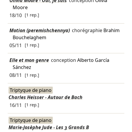
Olivia Moore - Oui, je sais
conception
Olivia
Moore
18/10
[1 rep.]
Motion (peremishchennya)
chorégraphie
Brahim
Bouchelaghem
05/11
[1 rep.]
Elle et mon genre
conception
Alberto García
Sánchez
08/11
[1 rep.]
Triptyque de piano
Charles Heisser - Autour de Bach
16/11
[1 rep.]
Triptyque de piano
Marie-Josèphe Jude - Les 3 Grands B