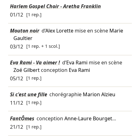
Harlem Gospel Choir - Aretha Franklin
01/12
[1 rep.]
Mouton noir
d’
Alex Lorette
mise en scène
Marie
Gaultier
03/12
[1 rep. + 1 scol.]
Eva Rami - Va aimer !
d’
Eva Rami
mise en scène
Zoé Gilbert
conception
Eva Rami
05/12
[1 rep.]
Si c'est une fille
chorégraphie
Marion Alzieu
11/12
[1 rep.]
FantÔmes
conception
Anne-Laure Bourget
…
21/12
[1 rep.]