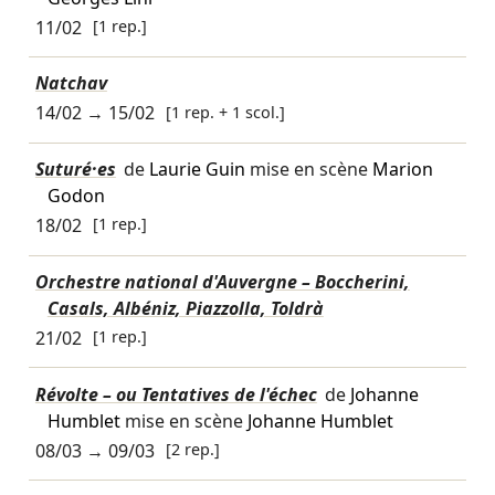
11/02
[1 rep.]
Natchav
14/02
→
15/02
[1 rep. + 1 scol.]
Suturé·es
de
Laurie Guin
mise en scène
Marion
Godon
18/02
[1 rep.]
Orchestre national d'Auvergne – Boccherini,
Casals, Albéniz, Piazzolla, Toldrà
21/02
[1 rep.]
Révolte – ou Tentatives de l'échec
de
Johanne
Humblet
mise en scène
Johanne Humblet
08/03
→
09/03
[2 rep.]