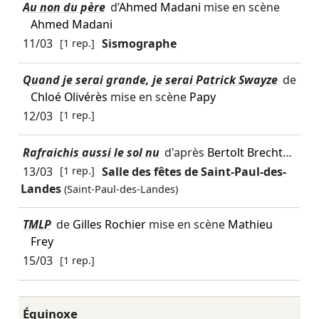
Au non du père
d’
Ahmed Madani
mise en scène
Ahmed Madani
11/03
[1 rep.]
Sismographe
Quand je serai grande, je serai Patrick Swayze
de
Chloé Olivérès
mise en scène
Papy
12/03
[1 rep.]
Rafraichis aussi le sol nu
d'après
Bertolt Brecht
…
13/03
[1 rep.]
Salle des fêtes de Saint-Paul-des-
Landes
(Saint-Paul-des-Landes)
TMLP
de
Gilles Rochier
mise en scène
Mathieu
Frey
15/03
[1 rep.]
Équinoxe