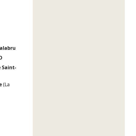
Galabru
O
 Saint-
ce
(La