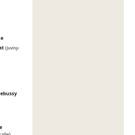
ne
at
(Juvisy-
Debussy
e
alle)