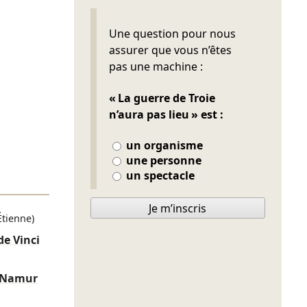
Ne pas remplir
Une question pour nous
assurer que vous n’êtes
pas une machine :
« La guerre de Troie
n’aura pas lieu » est :
un organisme
une personne
un spectacle
Je m’inscris
Étienne)
de Vinci
e Namur