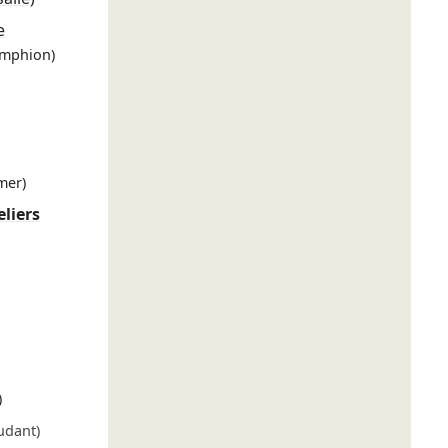
e
Amphion)
mer)
liers
)
udant)