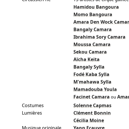
Hamidou Bangoura
Momo Bangoura
Amara Den Wock Cama
Bangaly Camara
Ibrahima Sory Camara
Moussa Camara
Sekou Camara
Aïcha Keita
Bangaly Sylla
Fodé Kaba Sylla
M'mahawa Sylla
Mamadouba Youla
Facinet Camara
Amar
ou
Costumes
Solenne Capmas
Lumières
Clément Bonnin
Cécilia Moine
Musique originale
Yann Ecauvre