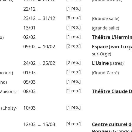
[1 rep.]
22/12
[8 rep.]
23/12
→
31/12
(Grande salle)
[1 rep.]
13/01
(grande salle)
[1 rep.]
02/02
Théâtre L'Hermi
o)
[2 rep.]
09/02
→
10/02
Espace Jean Lurç
sur-Orge)
[2 rep.]
24/02
→
25/02
L'Usine
(Istres)
[1 rep.]
01/03
ncourt)
(Grand Carré)
[1 rep.]
05/03
and)
[1 rep.]
08/03
Théâtre Claude 
Maisons-
[1 rep.]
10/03
(Choisy-
[4 rep.]
12/03
→
15/03
Centre culturel d
Bonlieu
(Grande s