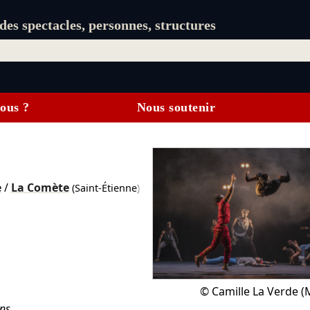
es spectacles, personnes, structures
ous ?
Nous soutenir
e
/
La Comète
(Saint-Étienne)
©
Camille La Verde (M
ens