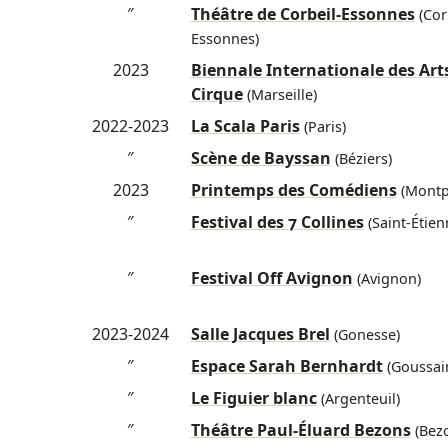
″
Théâtre de Corbeil-Essonnes
(Cor
Essonnes)
2023
Biennale Internationale des Art
Cirque
(Marseille)
2022-2023
La Scala Paris
(Paris)
″
Scène de Bayssan
(Béziers)
2023
Printemps des Comédiens
(Montpe
″
Festival des 7 Collines
(Saint-Étien
″
Festival Off Avignon
(Avignon)
2023-2024
Salle Jacques Brel
(Gonesse)
″
Espace Sarah Bernhardt
(Goussain
″
Le Figuier blanc
(Argenteuil)
″
Théâtre Paul-Éluard Bezons
(Bez