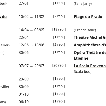
[1 rep.]
27/01
beil-
(Salle Jarry)
[2 rep.]
s du
10/02
→
11/02
Plage du Prado
[18 rep.]
14/04
→
05/05
(Grande salle)
[1 rep.]
22/04
Théâtre Michel 
[2 rep.]
12/06
→
13/06
Amphithéâtre d'
llier)
[1 rep.]
30/06
Opéra Théâtre de
ne)
Étienne
[20 rep.]
07/07
→
29/07
La Scala Proven
Scala 600)
[1 rep.]
29/09
[1 rep.]
30/09
ville)
[1 rep.]
01/10
[1 rep.]
06/10
ons)