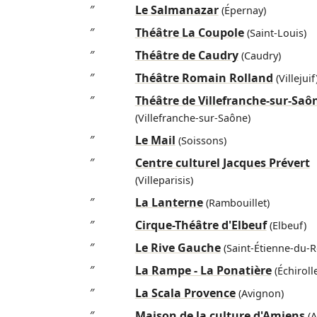
″
Le Salmanazar
(Épernay)
″
Théâtre La Coupole
(Saint-Louis)
″
Théâtre de Caudry
(Caudry)
″
Théâtre Romain Rolland
(Villejuif
″
Théâtre de Villefranche-sur-Saô
(Villefranche-sur-Saône)
″
Le Mail
(Soissons)
″
Centre culturel Jacques Prévert
(Villeparisis)
″
La Lanterne
(Rambouillet)
″
Cirque-Théâtre d'Elbeuf
(Elbeuf)
″
Le Rive Gauche
(Saint-Étienne-du-R
″
La Rampe - La Ponatière
(Échiroll
″
La Scala Provence
(Avignon)
″
Maison de la culture d'Amiens
(A