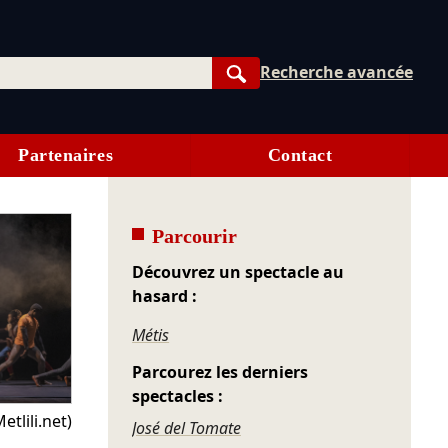
Recherche avancée
Rechercher
Partenaires
Contact
Parcourir
Découvrez un spectacle au
hasard :
Métis
Parcourez les derniers
spectacles :
etlili.net)
José del Tomate