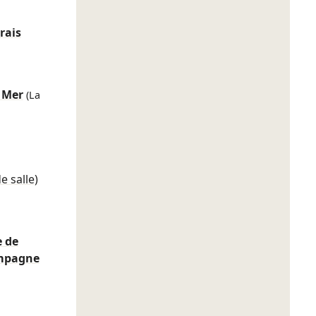
rais
 Mer
(La
e salle)
e de
mpagne