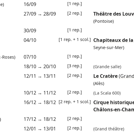
[1 rep.]
16/09
e)
[2 rep.]
27/09
→
28/09
Théâtre des Louv
(Pontoise)
[1 rep.]
30/09
[1 rep. + 1 scol.]
04/10
Chapiteaux de la
Seyne-sur-Mer)
[1 rep.]
07/10
-Roses)
[3 rep.]
18/10
→
20/10
(Grande salle)
[2 rep.]
12/11
→
13/11
Le Cratère
(Grand
(Alès)
[2 rep.]
10/12
→
11/12
(La Scala 600)
[2 rep. + 1 scol.]
16/12
→
18/12
Cirque historiqu
Châlons-en-Cha
[2 rep.]
17/12
→
18/12
)
[2 rep.]
12/01
→
13/01
(Grand théâtre)