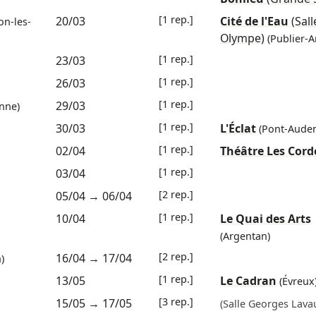
[1 rep.]
20/03
Cité de l'Eau
(Sall
n-les-
Olympe)
(Publier-
[1 rep.]
23/03
[1 rep.]
26/03
[1 rep.]
29/03
nne)
[1 rep.]
30/03
L'Éclat
(Pont-Aude
[1 rep.]
02/04
Théâtre Les Corde
[1 rep.]
03/04
[2 rep.]
05/04
→
06/04
[1 rep.]
10/04
Le Quai des Arts
(Argentan)
[2 rep.]
16/04
→
17/04
)
[1 rep.]
13/05
Le Cadran
(Évreux
[3 rep.]
15/05
→
17/05
(Salle Georges Lava