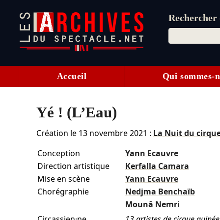
Rechercher d
Accueil
Qui sommes-n
Yé ! (L’Eau)
Création le
13 novembre 2021
:
La Nuit du cirqu
Conception
Yann Ecauvre
Direction artistique
Kerfalla Camara
Mise en scène
Yann Ecauvre
Chorégraphie
Nedjma Benchaïb
Mounâ Nemri
Circassien·ne
13 artistes de cirque guiné