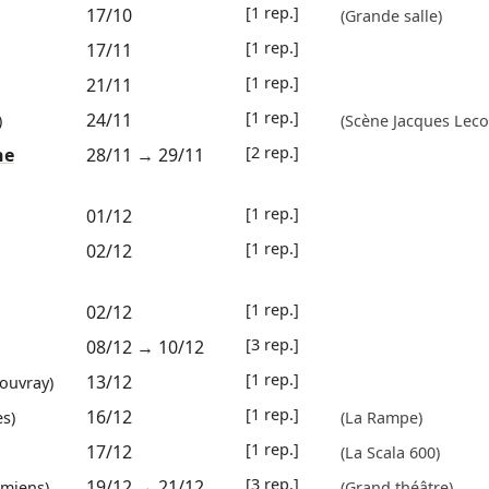
[1 rep.]
17/10
(Grande salle)
[1 rep.]
17/11
[1 rep.]
21/11
[1 rep.]
24/11
)
(Scène Jacques Leco
[2 rep.]
ne
28/11
→
29/11
[1 rep.]
01/12
[1 rep.]
02/12
[1 rep.]
02/12
[3 rep.]
08/12
→
10/12
[1 rep.]
13/12
ouvray)
[1 rep.]
16/12
es)
(La Rampe)
[1 rep.]
17/12
(La Scala 600)
[3 rep.]
19/12
→
21/12
miens)
(Grand théâtre)