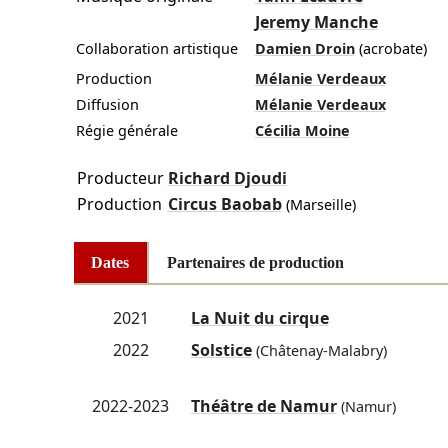
Jeremy Manche
Collaboration artistique
Damien Droin
(acrobate)
Production
Mélanie Verdeaux
Diffusion
Mélanie Verdeaux
Régie générale
Cécilia Moine
Producteur
Richard Djoudi
Production
Circus Baobab
(Marseille)
Dates
Partenaires de production
2021
La Nuit du cirque
2022
Solstice
(Châtenay-Malabry)
2022-2023
Théâtre de Namur
(Namur)