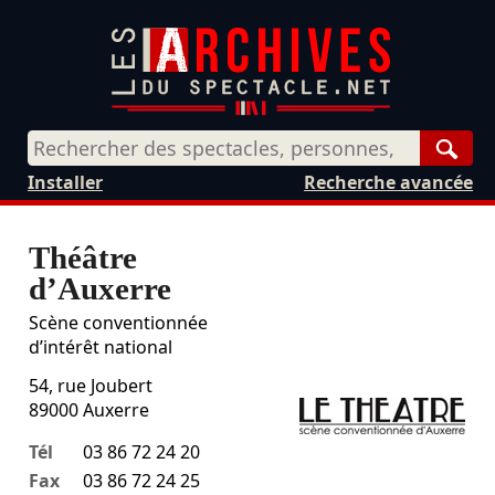
Rech
Installer
Recherche avancée
Théâtre
d’Auxerre
Scène conventionnée
d’intérêt national
54, rue Joubert
89000
Auxerre
Tél
03 86 72 24 20
Fax
03 86 72 24 25