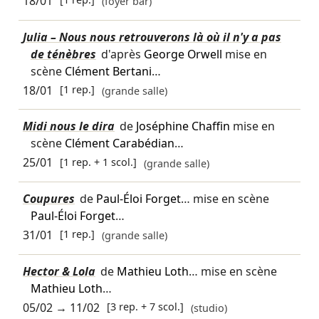
18/01
(foyer bar)
Julia – Nous nous retrouverons là où il n'y a pas
de ténèbres
d'après
George Orwell
mise en
scène
Clément Bertani
…
18/01
[1 rep.]
(grande salle)
Midi nous le dira
de
Joséphine Chaffin
mise en
scène
Clément Carabédian
…
25/01
[1 rep. + 1 scol.]
(grande salle)
Coupures
de
Paul-Éloi Forget
… mise en scène
Paul-Éloi Forget
…
31/01
[1 rep.]
(grande salle)
Hector & Lola
de
Mathieu Loth
… mise en scène
Mathieu Loth
…
05/02
→
11/02
[3 rep. + 7 scol.]
(studio)