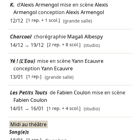
K.
d’
Alexis Armengol
mise en scène
Alexis
Armengol
conception
Alexis Armengol
12/12
[1 rep. + 1 scol.]
(grande salle)
Charcoal
chorégraphie
Magali Albespy
14/12
→
19/12
[2 rep. + 8 scol.]
(studio)
Yé ! (L'Eau)
mise en scène
Yann Ecauvre
conception
Yann Ecauvre
13/01
[1 rep.]
(grande salle)
Les Petits Touts
de
Fabien Coulon
mise en scène
Fabien Coulon
14/01
→
16/01
[1 rep. + 4 scol.]
(studio)
Midi au théâtre
Song(e)s
[1 rep.]