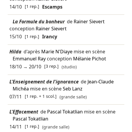
14/10
[1 rep.]
Escamps
La Formule du bonheur
de
Rainer Sievert
conception
Rainer Sievert
15/10
[1 rep.]
Irancy
Hilda
d'après
Marie N'Diaye
mise en scène
Emmanuel Ray
conception
Mélanie Pichot
18/10
→
20/10
[3 rep.]
(studio)
L'Enseignement de l'ignorance
de
Jean-Claude
Michéa
mise en scène
Seb Lanz
07/11
[1 rep. + 1 scol.]
(grande salle)
L'Effacement
de
Pascal Tokatlian
mise en scène
Pascal Tokatlian
14/11
[1 rep.]
(grande salle)