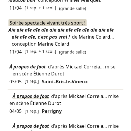
Mouton noir
conception
Wilmer Marquez
11/04
[1 rep. + 1 scol.]
(grande salle)
Soirée spectacle vivant très sport !
Aïe aïe aïe aïe aïe aïe aïe aïe aïe aïe aïe aïe aïe
aïe aïe aïe, c'est pas vrai !
de
Marine Colard
…
conception
Marine Colard
11/04
[1 rep. + 1 scol.]
(grande salle)
À propos de foot
d'après
Mickael Correia
… mise
en scène
Étienne Durot
03/05
[1 rep.]
Saint-Bris-le-Vineux
À propos de foot
d'après
Mickael Correia
… mise
en scène
Étienne Durot
04/05
[1 rep.]
Perrigny
À propos de foot
d'après
Mickael Correia
… mise