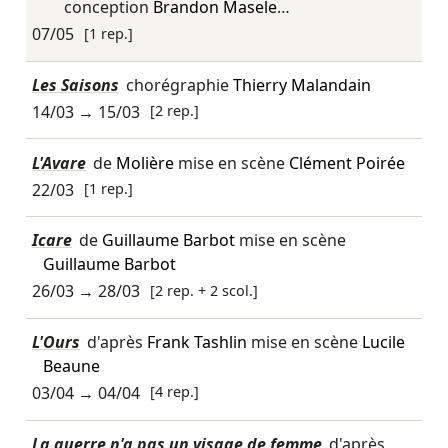
conception
Brandon Masele
…
07/05
[1 rep.]
Les Saisons
chorégraphie
Thierry Malandain
14/03
→
15/03
[2 rep.]
L'Avare
de
Molière
mise en scène
Clément Poirée
22/03
[1 rep.]
Icare
de
Guillaume Barbot
mise en scène
Guillaume Barbot
26/03
→
28/03
[2 rep. + 2 scol.]
L'Ours
d'après
Frank Tashlin
mise en scène
Lucile
Beaune
03/04
→
04/04
[4 rep.]
La guerre n'a pas un visage de femme
d'après