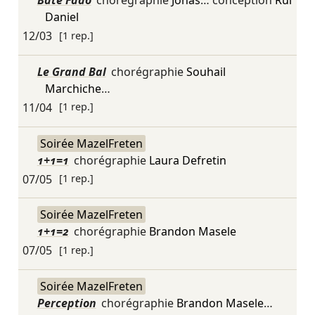
Bate Fado
chorégraphie
Jonas
… conception
Rui
Daniel
12/03
[1 rep.]
Le Grand Bal
chorégraphie
Souhail
Marchiche
…
11/04
[1 rep.]
Soirée MazelFreten
1+1=1
chorégraphie
Laura Defretin
07/05
[1 rep.]
Soirée MazelFreten
1+1=2
chorégraphie
Brandon Masele
07/05
[1 rep.]
Soirée MazelFreten
Perception
chorégraphie
Brandon Masele
…