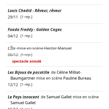
Louis Chedid - Rêveur, rêveur
29/11
[1 rep.]
Faada Freddy - Golden Cages
04/12
[1 rep.]
L'Île
mise en scène
Hector Manuel
06/12
[1 rep.]
spectacle annulé
Les Bijoux de pacotille
de
Céline Milliat-
Baumgartner
mise en scène
Pauline Bureau
12/12
[1 rep.]
Le Pays innocent
de
Samuel Gallet
mise en scène
Samuel Gallet
[1 rep.]