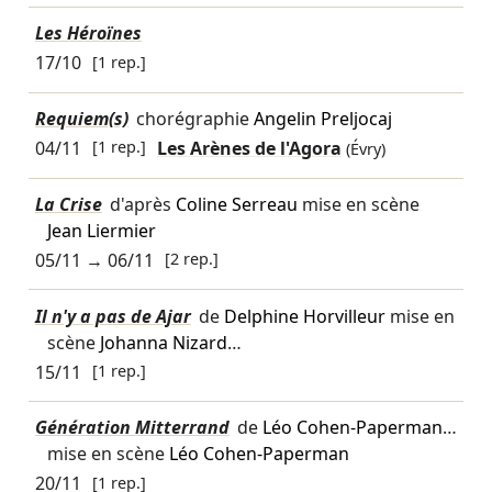
Les Héroïnes
17/10
[1 rep.]
Requiem(s)
chorégraphie
Angelin Preljocaj
04/11
[1 rep.]
Les Arènes de l'Agora
(Évry)
La Crise
d'après
Coline Serreau
mise en scène
Jean Liermier
05/11
→
06/11
[2 rep.]
Il n'y a pas de Ajar
de
Delphine Horvilleur
mise en
scène
Johanna Nizard
…
15/11
[1 rep.]
Génération Mitterrand
de
Léo Cohen-Paperman
…
mise en scène
Léo Cohen-Paperman
20/11
[1 rep.]