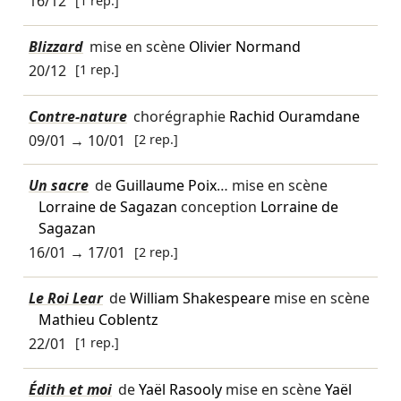
16/12
Blizzard
mise en scène
Olivier Normand
20/12
[1 rep.]
Contre-nature
chorégraphie
Rachid Ouramdane
09/01
→
10/01
[2 rep.]
Un sacre
de
Guillaume Poix
… mise en scène
Lorraine de Sagazan
conception
Lorraine de
Sagazan
16/01
→
17/01
[2 rep.]
Le Roi Lear
de
William Shakespeare
mise en scène
Mathieu Coblentz
22/01
[1 rep.]
Édith et moi
de
Yaël Rasooly
mise en scène
Yaël