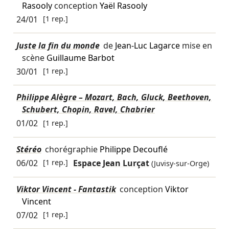
Rasooly
conception
Yaël Rasooly
24/01
[1 rep.]
Juste la fin du monde
de
Jean-Luc Lagarce
mise en
scène
Guillaume Barbot
30/01
[1 rep.]
Philippe Alègre – Mozart, Bach, Gluck, Beethoven,
Schubert, Chopin, Ravel, Chabrier
01/02
[1 rep.]
Stéréo
chorégraphie
Philippe Decouflé
06/02
[1 rep.]
Espace Jean Lurçat
(Juvisy-sur-Orge)
Viktor Vincent - Fantastik
conception
Viktor
Vincent
07/02
[1 rep.]