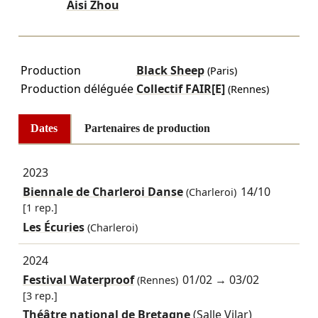
Aisi Zhou
Production
Black Sheep
(Paris)
Production déléguée
Collectif FAIR[E]
(Rennes)
Dates
Partenaires de production
2023
Biennale de Charleroi Danse
14/10
(Charleroi)
[1 rep.]
Les Écuries
(Charleroi)
2024
Festival Waterproof
01/02
→
03/02
(Rennes)
[3 rep.]
Théâtre national de Bretagne
(Salle Vilar)