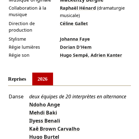
Collaboration à la
Raphaël Hénard
(dramaturgie
musique
musicale)
Direction de
Céline Gallet
production
Stylisme
Johanna Faye
Régie lumières
Dorian D'Hem
,
Régie son
Hugo Sempé
Adrien Kanter
Reprises
2026
Danse
deux équipes de 20 interprètes en alternance
Ndoho Ange
Mehdi Baki
Ilyess Benali
Kaê Brown Carvalho
Hugo Burtel