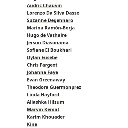
Audric Chauvin
Lorenzo Da Silva Dasse
Suzanne Degennaro
Marina Ramón-Borja
Hugo de Vathaire
Jerson Diasonama
Sofiane El Boukhari
Dylan Eusebe
Chris Fargeot
Johanna Faye
Evan Greenaway
Theodora Guermonprez
Linda Hayford
Aliashka Hilsum
Marvin Kemat
Karim Khouader
Kine