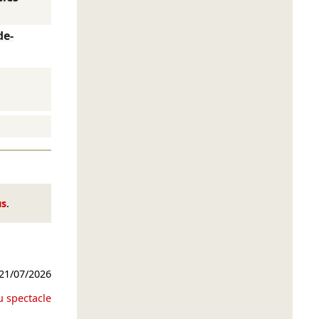
de-
us
.
21/07/2026
u spectacle