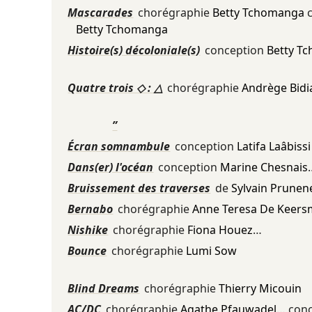
Mascarades
chorégraphie
Betty Tchomanga
c
Betty Tchomanga
Histoire(s) décoloniale(s)
conception
Betty T
Quatre trois ◇ : △
chorégraphie
Andrège Bi
”
Écran somnambule
conception
Latifa Laâbissi
Dans(er) l'océan
conception
Marine Chesnais
Bruissement des traverses
de
Sylvain Prunen
Bernabo
chorégraphie
Anne Teresa De Keer
Nishike
chorégraphie
Fiona Houez
…
Bounce
chorégraphie
Lumi Sow
Blind Dreams
chorégraphie
Thierry Micouin
AC/DC
chorégraphie
Agathe Pfauwadel
… con