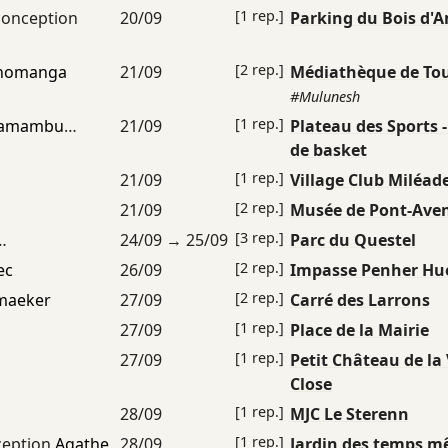
[1 rep.]
onception
20/09
Parking du Bois d'
[2 rep.]
chomanga
21/09
Médiathèque de To
#Mulunesh
[1 rep.]
diamambu
…
21/09
Plateau des Sports -
de basket
[1 rep.]
21/09
Village Club Miléad
[2 rep.]
21/09
Musée de Pont-Ave
[3 rep.]
…
24/09
→
25/09
Parc du Questel
[2 rep.]
ec
26/09
Impasse Penher Hu
[2 rep.]
smaeker
27/09
Carré des Larrons
[1 rep.]
27/09
Place de la Mairie
[1 rep.]
27/09
Petit Château de la 
Close
[1 rep.]
28/09
MJC Le Sterenn
[1 rep.]
ception
Agathe
28/09
Jardin des temps m