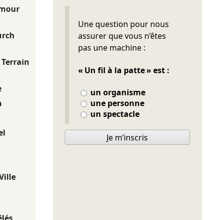
Amour
Ne pas remplir
Une question pour nous
urch
assurer que vous n’êtes
pas une machine :
 Terrain
« Un fil à la patte » est :
e
un organisme
une personne
n
un spectacle
el
Je m’inscris
Ville
êlés