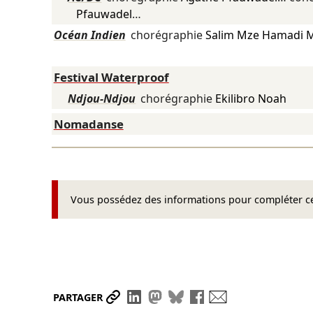
Pfauwadel
…
Océan Indien
chorégraphie
Salim Mze Hamadi M
Festival Waterproof
Ndjou-Ndjou
chorégraphie
Ekilibro Noah
Nomadanse
Vous possédez des informations pour compléter cet
Partager le lien
Partager sur LinkedIn
Partager sur Mastodon
Partager sur Bluesky
Partager sur Face
Envoyer par ma
PARTAGER