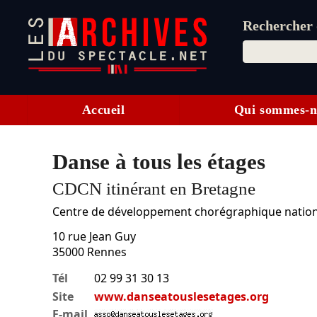
Rechercher d
Accueil
Qui sommes-n
Danse à tous les étages
CDCN itinérant en Bretagne
Centre de développement chorégraphique nation
10 rue Jean Guy
35000
Rennes
Tél
02 99 31 30 13
Site
www.danseatouslesetages.org
E-mail