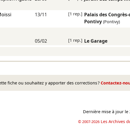
[1 rep.]
oissi
13/11
Palais des Congrès-
Pontivy
(Pontivy)
[1 rep.]
05/02
Le Garage
te fiche ou souhaitez y apporter des corrections ?
Contactez-no
Dernière mise à jour le
Les Archives d
© 2007-2026
book
il