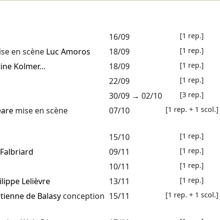
[1 rep.]
16/09
[1 rep.]
se en scène
Luc Amoros
18/09
[1 rep.]
tine Kolmer
…
18/09
[1 rep.]
22/09
[3 rep.]
30/09
→
02/10
[1 rep. + 1 scol.]
eare
mise en scène
07/10
[1 rep.]
15/10
[1 rep.]
 Falbriard
09/11
[1 rep.]
10/11
[1 rep.]
ilippe Lelièvre
13/11
[1 rep. + 1 scol.]
tienne de Balasy
conception
15/11