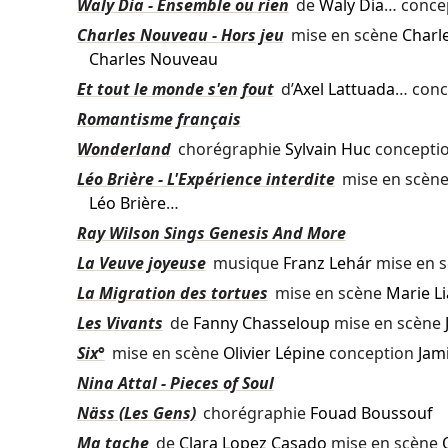
Waly Dia - Ensemble ou rien
de
Waly Dia
… conce
Charles Nouveau - Hors jeu
mise en scène
Charl
Charles Nouveau
Et tout le monde s'en fout
d’
Axel Lattuada
… conc
Romantisme français
Wonderland
chorégraphie
Sylvain Huc
concepti
Léo Brière - L'Expérience interdite
mise en scèn
Léo Brière
…
Ray Wilson Sings Genesis And More
La Veuve joyeuse
musique
Franz Lehár
mise en 
La Migration des tortues
mise en scène
Marie L
Les Vivants
de
Fanny Chasseloup
mise en scène
Six°
mise en scène
Olivier Lépine
conception
Jam
Nina Attal - Pieces of Soul
Näss (Les Gens)
chorégraphie
Fouad Boussouf
Ma tache
de
Clara Lopez Casado
mise en scène