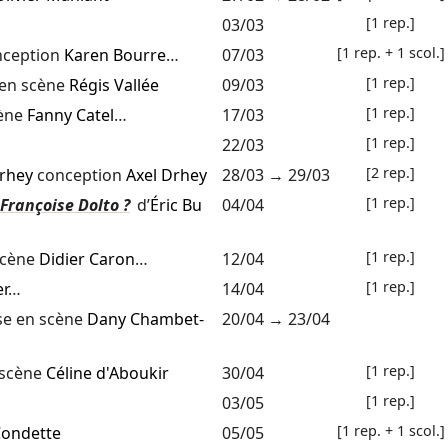
[1 rep.]
03/03
[1 rep. + 1 scol.]
ception
Karen Bourre
…
07/03
[1 rep.]
en scène
Régis Vallée
09/03
[1 rep.]
cène
Fanny Catel
…
17/03
[1 rep.]
22/03
[2 rep.]
Drhey
conception
Axel Drhey
28/03
→
29/03
[1 rep.]
Françoise Dolto ?
d’
Éric Bu
04/04
[1 rep.]
scène
Didier Caron
…
12/04
[1 rep.]
r
…
14/04
e en scène
Dany Chambet-
20/04
→
23/04
[1 rep.]
 scène
Céline d'Aboukir
30/04
[1 rep.]
03/05
[1 rep. + 1 scol.]
Condette
05/05