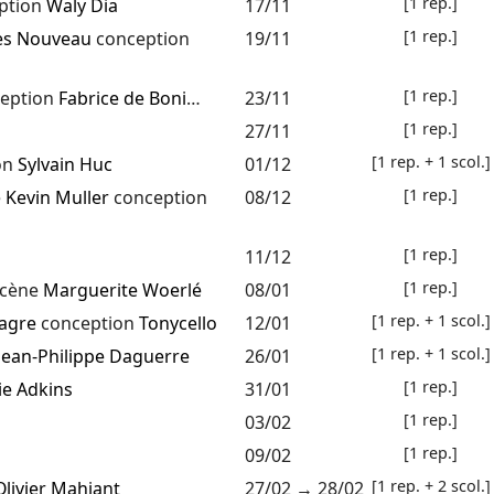
[1 rep.]
ption
Waly Dia
17/11
[1 rep.]
es Nouveau
conception
19/11
[1 rep.]
eption
Fabrice de Boni
…
23/11
[1 rep.]
27/11
[1 rep. + 1 scol.]
on
Sylvain Huc
01/12
[1 rep.]
e
Kevin Muller
conception
08/12
[1 rep.]
11/12
[1 rep.]
scène
Marguerite Woerlé
08/01
[1 rep. + 1 scol.]
iagre
conception
Tonycello
12/01
[1 rep. + 1 scol.]
Jean-Philippe Daguerre
26/01
[1 rep.]
ie Adkins
31/01
[1 rep.]
03/02
[1 rep.]
09/02
[1 rep. + 2 scol.]
Olivier Mahiant
27/02
→
28/02