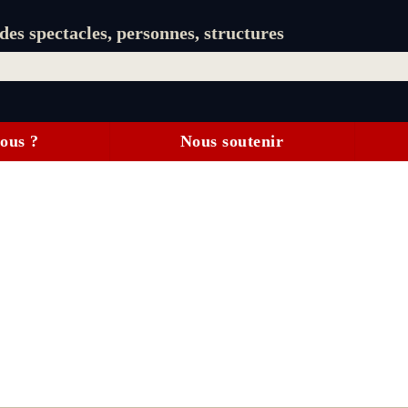
es spectacles, personnes, structures
ous ?
Nous soutenir