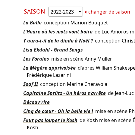
SAISON
changer de saison
La Balle
conception
Marion Bouquet
L'Heure où les mots vont boire
de
Luc Amoros
mi
Y aura-t-il de la dinde à Noël ?
conception
Chris
Lisa Ekdahl - Grand Songs
Les Forains
mise en scène
Anny Muller
La Mégère apprivoisée
d'après
William Shakesp
Frédérique Lazarini
Soaf II
conception
Marine Cheravola
Capitaine Sprütz - Un héros s'arrête
de
Jean-Luc
Découv'rire
Cinq de cœur - Oh la belle vie !
mise en scène
Ph
Faut pas louper le Kosh
de
Kosh
mise en scène
É
Kosh