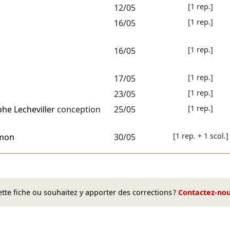
[1 rep.]
12/05
[1 rep.]
16/05
[1 rep.]
16/05
[1 rep.]
17/05
[1 rep.]
23/05
[1 rep.]
he Lecheviller
conception
25/05
[1 rep. + 1 scol.]
imon
30/05
te fiche ou souhaitez y apporter des corrections ?
Contactez-no