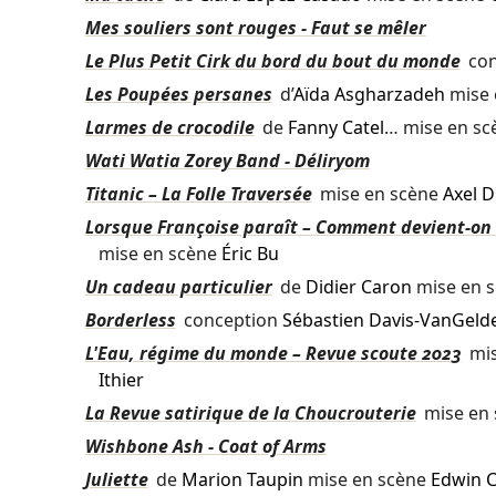
Mes souliers sont rouges - Faut se mêler
Le Plus Petit Cirk du bord du bout du monde
con
Les Poupées persanes
d’
Aïda Asgharzadeh
mise 
Larmes de crocodile
de
Fanny Catel
… mise en s
Wati Watia Zorey Band - Déliryom
Titanic – La Folle Traversée
mise en scène
Axel 
Lorsque Françoise paraît – Comment devient-on 
mise en scène
Éric Bu
Un cadeau particulier
de
Didier Caron
mise en 
Borderless
conception
Sébastien Davis-VanGelde
L'Eau, régime du monde – Revue scoute 2023
mis
Ithier
La Revue satirique de la Choucrouterie
mise en
Wishbone Ash - Coat of Arms
Juliette
de
Marion Taupin
mise en scène
Edwin 