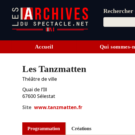
Rechercher d
Accueil
Qui sommes-n
Les Tanzmatten
Théâtre de ville
Quai de l’Ill
67600
Sélestat
Site
www.tanzmatten.fr
Programmation
Créations