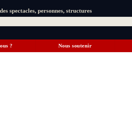
es spectacles, personnes, structures
ous ?
Nous soutenir