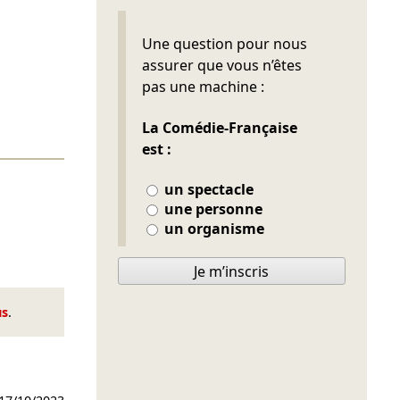
Ne pas remplir
Une question pour nous
assurer que vous n’êtes
pas une machine :
La Comédie-Française
est :
un spectacle
une personne
un organisme
Je m’inscris
us
.