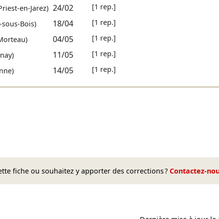
[1 rep.]
24/02
Priest-en-Jarez)
[1 rep.]
18/04
-sous-Bois)
[1 rep.]
04/05
Morteau)
[1 rep.]
11/05
nay)
[1 rep.]
14/05
nne)
te fiche ou souhaitez y apporter des corrections ?
Contactez-no