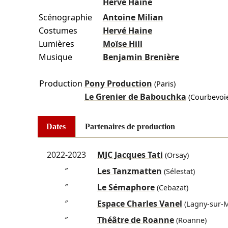
Hervé Haine
Scénographie
Antoine Milian
Costumes
Hervé Haine
Lumières
Moïse Hill
Musique
Benjamin Brenière
Production
Pony Production
(Paris)
Le Grenier de Babouchka
(Courbevoie
Dates
Partenaires de production
2022-2023
MJC Jacques Tati
(Orsay)
″
Les Tanzmatten
(Sélestat)
″
Le Sémaphore
(Cebazat)
″
Espace Charles Vanel
(Lagny-sur-
″
Théâtre de Roanne
(Roanne)